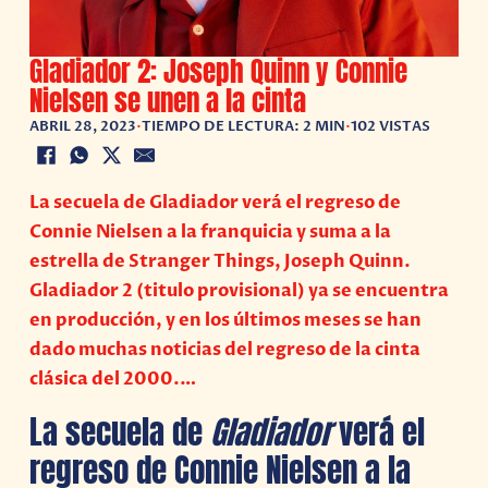
Gladiador 2: Joseph Quinn y Connie
Nielsen se unen a la cinta
ABRIL 28, 2023
•
TIEMPO DE LECTURA: 2 MIN
•
102 VISTAS
La secuela de Gladiador verá el regreso de
Connie Nielsen a la franquicia y suma a la
estrella de Stranger Things, Joseph Quinn.
Gladiador 2 (titulo provisional) ya se encuentra
en producción, y en los últimos meses se han
dado muchas noticias del regreso de la cinta
clásica del 2000.…
La secuela de
Gladiador
verá el
regreso de Connie Nielsen a la