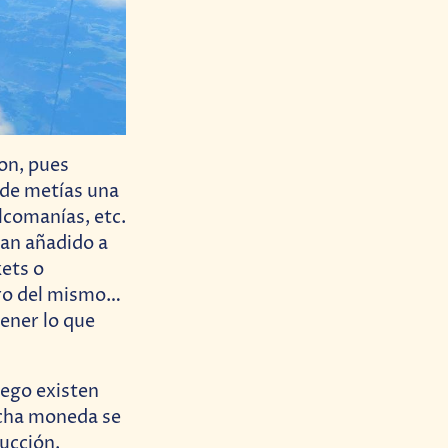
on, pues
nde metías una
lcomanías, etc.
han añadido a
kets o
tro del mismo…
ener lo que
uego existen
icha moneda se
ucción.