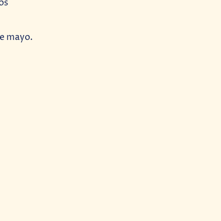
los
de mayo.