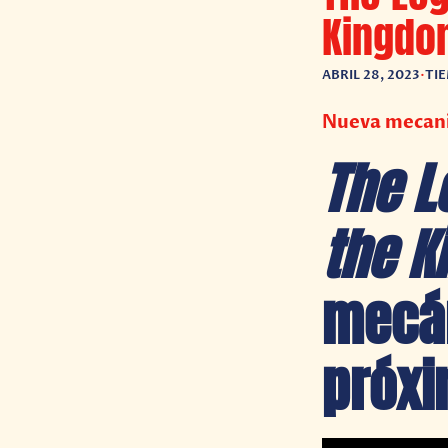
Kingdo
ABRIL 28, 2023
•
TI
Nueva mecani
The L
the K
mecá
próxi