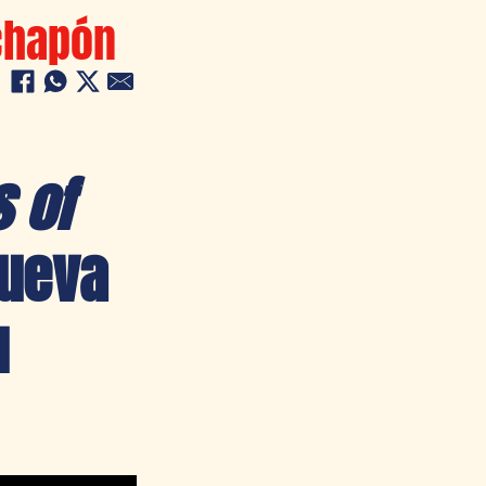
chapón
 of
nueva
u