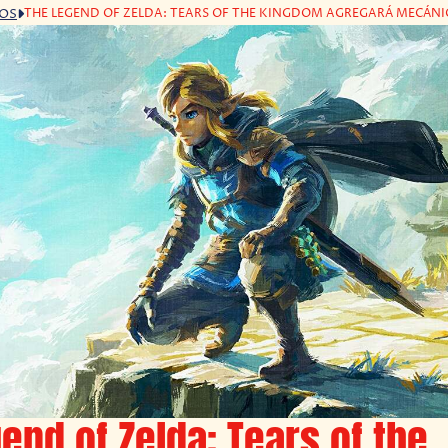
THE LEGEND OF ZELDA: TEARS OF THE KINGDOM AGREGARÁ MECÁN
GOS
end of Zelda: Tears of the