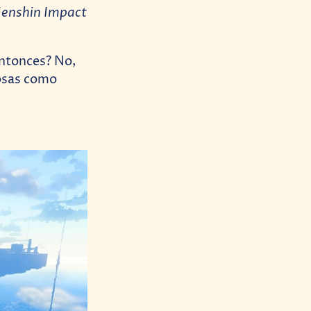
enshin Impact
ntonces? No,
cosas como