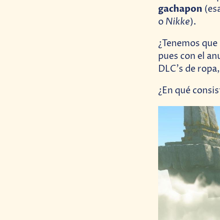
gachapon
(es
Nikke
o
).
¿Tenemos que 
pues con el an
DLC’s de ropa,
¿En qué consis