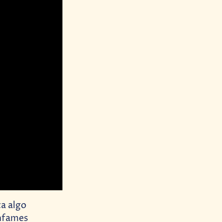
a algo
infames