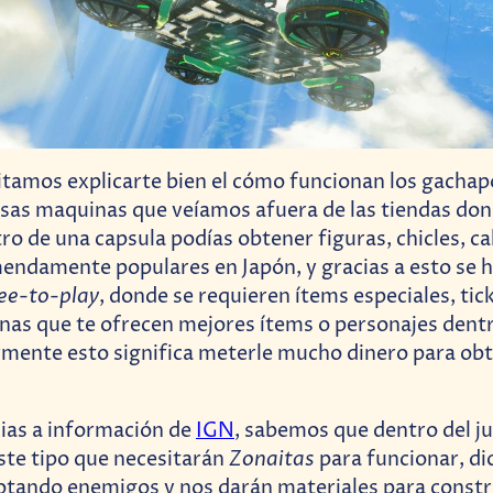
tamos explicarte bien el cómo funcionan los gachap
sas maquinas que veíamos afuera de las tiendas do
o de una capsula podías obtener figuras, chicles, ca
endamente populares en Japón, y gracias a esto se 
ee-to-play
, donde se requieren ítems especiales, tic
nas que te ofrecen mejores ítems o personajes den
ente esto significa meterle mucho dinero para obt
ias a información de
IGN
, sabemos que dentro del j
Zonaitas
ste tipo que necesitarán
para funcionar, d
otando enemigos y nos darán materiales para constr