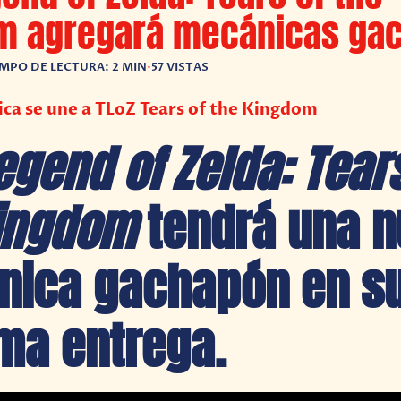
m agregará mecánicas ga
EMPO DE LECTURA: 2 MIN
•
57 VISTAS
ca se une a TLoZ Tears of the Kingdom
egend of Zelda: Tears
ingdom
tendrá una 
nica gachapón en s
ma entrega.