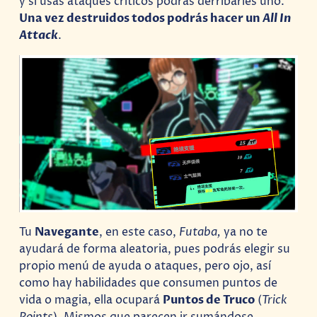
y si usas ataques críticos podrás derribarles uno.
Una vez destruidos todos podrás hacer un
All In
Attack
.
Tu
Navegante
, en este caso,
Futaba,
ya no te
ayudará de forma aleatoria, pues podrás elegir su
propio menú de ayuda o ataques, pero ojo, así
como hay habilidades que consumen puntos de
vida o magia, ella ocupará
Puntos de Truco
(
Trick
Points
). Mismos que parecen ir sumándose