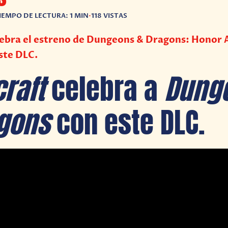
IEMPO DE LECTURA: 1 MIN
•
118 VISTAS
lebra el estreno de Dungeons & Dragons: Honor
ste DLC.
craft
celebra a
Dung
gons
con este DLC.