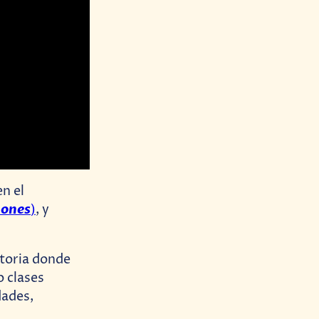
n el
gones
)
, y
storia donde
o clases
dades,