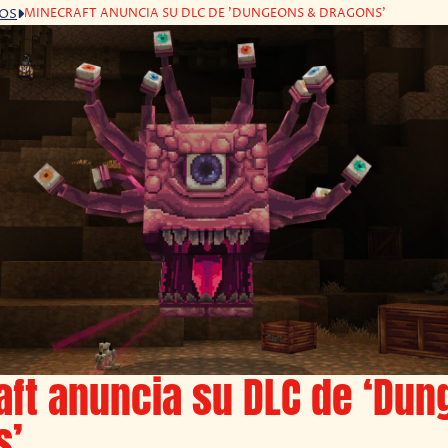
MINECRAFT ANUNCIA SU DLC DE 'DUNGEONS & DRAGONS'
GOS
ft anuncia su DLC de ‘Dun
s’