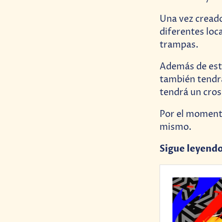
Una vez creado
diferentes loc
trampas.
Además de esto
también tendr
tendrá un cro
Por el momento
mismo.
Sigue leyend