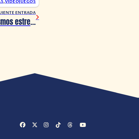
AS
,
VIDEOJUEGOS
UIENTE ENTRADA
Sailor Moon Cosmos estrena nuevo tráiler, llegará en junio 2023