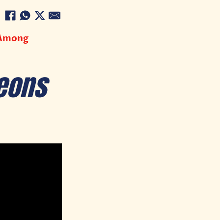
 Among
eons