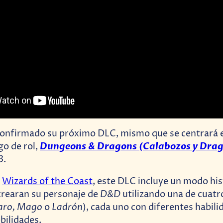
confirmado su próximo DLC, mismo que se centrará e
Dungeons & Dragons (Calabozos y Dra
go de rol,
3.
r
Wizards of the Coast
, este DLC incluye un modo hi
D&D
crearan su personaje de
utilizando una de cuatr
baro, Mago
Ladrón
o
), cada uno con diferentes habili
bilidades.