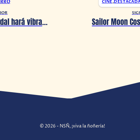
ARRO
CINE
,
DESTACAD
IOR
SIG
Christian Nodal hará vibrar el Foro Sol con todos sus éxitos en mayo 2023
© 2026 - NSÑ, ¡viva la ñoñería!