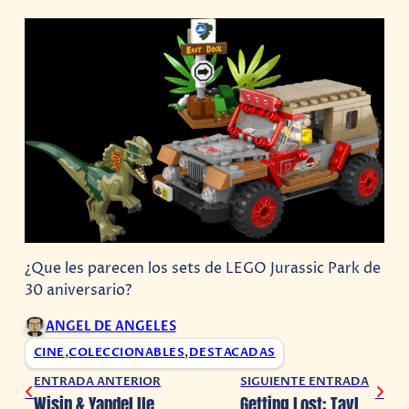
¿Que les parecen los sets de LEGO Jurassic Park de
30 aniversario?
ANGEL DE ANGELES
CINE
,
COLECCIONABLES
,
DESTACADAS
ENTRADA ANTERIOR
SIGUIENTE ENTRADA
Wisin & Yandel llevarán La Última Misión World Tour a CDMX en mayo 2023
Getting Lost: Taylor Morden prepara película de la exitosa serie