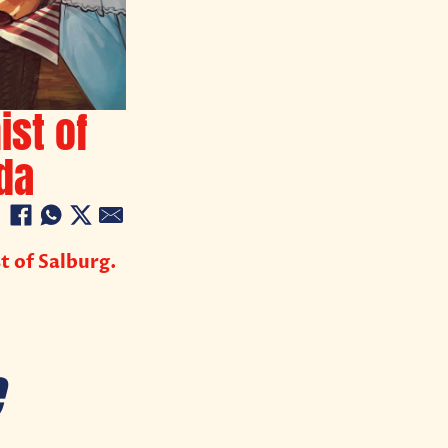
ist of
da
t of Salburg.
e
e