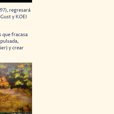
97), regresará
 Gust y KOEI
s que fracasa
xpulsada,
ier
) y crear