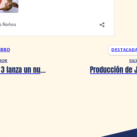
ARRO
DESTACAD
IOR
SIG
Atelier Ryza 3 lanza un nuevo avance