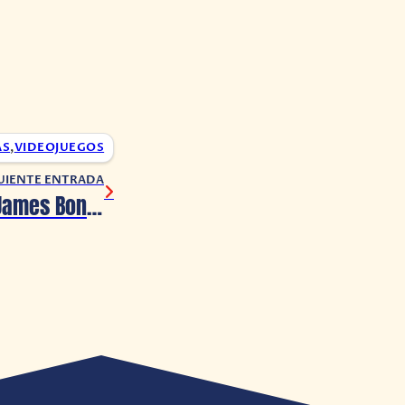
AS
,
VIDEOJUEGOS
UIENTE ENTRADA
Producción de James Bond da malas noticias sobre el nuevo protagonista