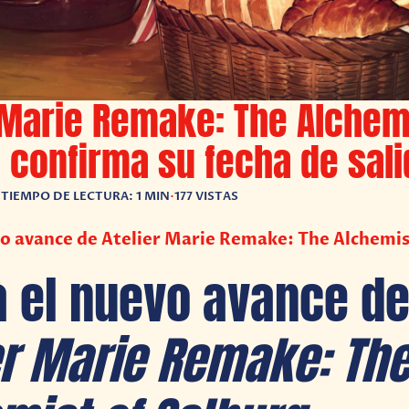
 Marie Remake: The Alchem
 confirma su fecha de sali
•
TIEMPO DE LECTURA: 1 MIN
•
177 VISTAS
o avance de Atelier Marie Remake: The Alchemis
 el nuevo avance d
er Marie Remake: Th