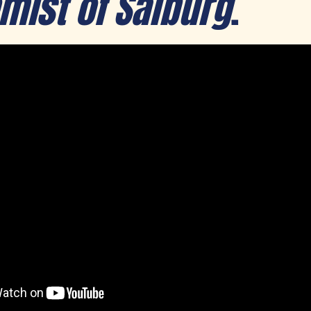
mist of Salburg
.