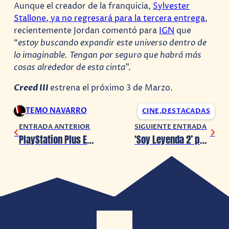
Aunque el creador de la franquicia,
Sylvester
Stallone, ya no regresará para la tercera entrega
,
recientemente Jordan comentó para
IGN
que
“
estoy buscando expandir este universo dentro de
lo imaginable. Tengan por seguro que habrá más
cosas alrededor de esta cinta
”.
Creed III
estrena el próximo 3 de Marzo.
TEMO NAVARRO
CINE
,
DESTACADAS
ENTRADA ANTERIOR
SIGUIENTE ENTRADA
PlayStation Plus Extra y Premium recibirán grandes juegazos
‘Soy Leyenda 2’ presenta sus primeros detalles