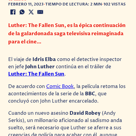
FEBRERO 11, 2023
•
TIEMPO DE LECTURA: 2 MIN
•
102 VISTAS
Luther: The Fallen Sun, es la épica continuación
de la galardonada saga televisiva reimaginada
para el cine…
El viaje de
Idris Elba
como el detective inspector
en jefe
John Luther
continúa en el tráiler de
Luther: The Fallen Sun
.
De acuerdo con
Comic Book
, la película retoma los
acontecimientos de la serie de la
BBC
, que
concluyó con John Luther encarcelado.
Cuando un nuevo asesino
David Robey
(Andy
Serkis), un millonario aficionado al sadismo anda
suelto, será necesario que Luther se aferre a sus
creencias de policía para acabar con él, aunque