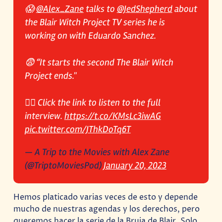
😱
@Alex_Zane
talks to
@JedShepherd
about
the Blair Witch Project TV series he is
working on with Eduardo Sanchez.
😨 “It starts the second The Blair Witch
Project ends."
👂🏻 Click the link to listen to the full
interview.
https://t.co/KMsLc3iwAG
pic.twitter.com/JThkDoTq6T
— A Trip to the Movies with Alex Zane
(@TriptoMoviesPod)
January 20, 2023
Hemos platicado varias veces de esto y depende
mucho de nuestras agendas y los derechos, pero
queremos hacer la serie de la Bruja de Blair. Solo