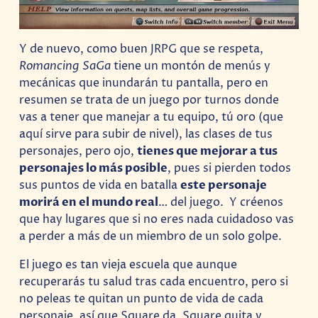
Y de nuevo, como buen JRPG que se respeta,
Romancing SaGa
tiene un montón de menús y
mecánicas que inundarán tu pantalla, pero en
resumen se trata de un juego por turnos donde
vas a tener que manejar a tu equipo, tú oro (que
aquí sirve para subir de nivel), las clases de tus
personajes, pero ojo,
tienes que mejorar a tus
personajes lo más posible
, pues si pierden todos
sus puntos de vida en batalla
este personaje
morirá en el mundo real
… del juego. Y créenos
que hay lugares que si no eres nada cuidadoso vas
a perder a más de un miembro de un solo golpe.
El juego es tan vieja escuela que aunque
recuperarás tu salud tras cada encuentro, pero si
no peleas te quitan un punto de vida de cada
personaje, así que Square da, Square quita y