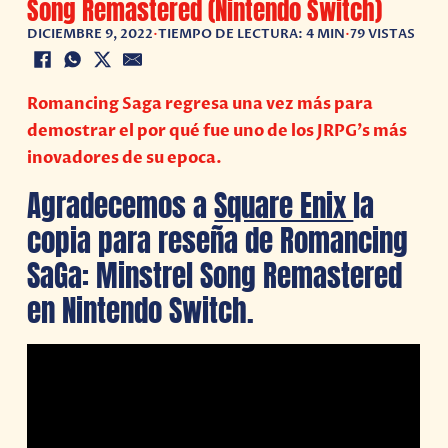
Song Remastered (Nintendo Switch)
DICIEMBRE 9, 2022
•
TIEMPO DE LECTURA: 4 MIN
•
79 VISTAS
Romancing Saga regresa una vez más para
demostrar el por qué fue uno de los JRPG’s más
inovadores de su epoca.
Agradecemos a
Square Enix
la
copia para reseña de Romancing
SaGa: Minstrel Song Remastered
en Nintendo Switch.