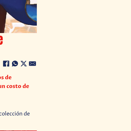
e
os de
un costo de
 colección de
.