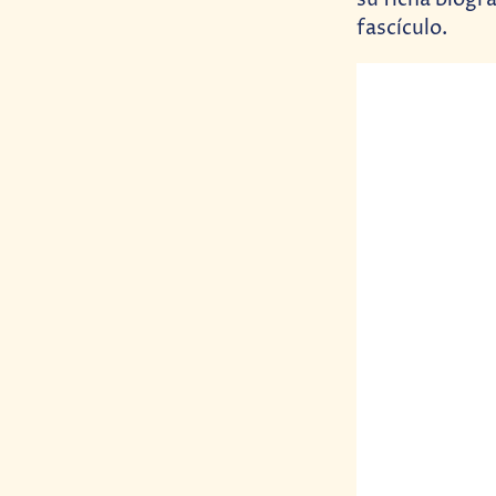
su ficha biogr
fascículo.