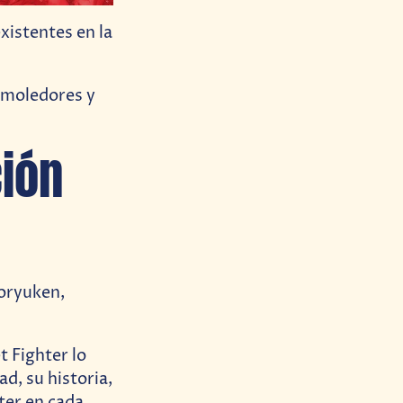
existentes en la
emoledores y
ción
horyuken,
t Fighter lo
d, su historia,