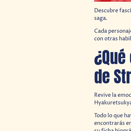
Descubre fascíc
saga.
Cada personaje
con otras habi
¿Qué 
de St
Revive la emoc
Hyakuretsukya
Todo lo que ha
encontrarás en