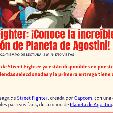
Fighter: ¡Conoce la increíbl
ón de Planeta de Agostini!
022
•
TIEMPO DE LECTURA: 2 MIN
•
1740 VISTAS
s de Street Fighter ya están disponibles en puest
tiendas seleccionadas y la primera entrega tiene 
 saga de
Street Fighter
, creada por
Capcom
, con una
ales para sus fans, de la mano de
Planeta de Agostini