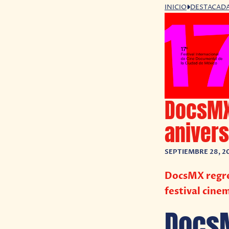
INICIO
DESTACAD
DocsMX
anivers
SEPTIEMBRE 28, 2
DocsMX regre
festival cine
DocsM