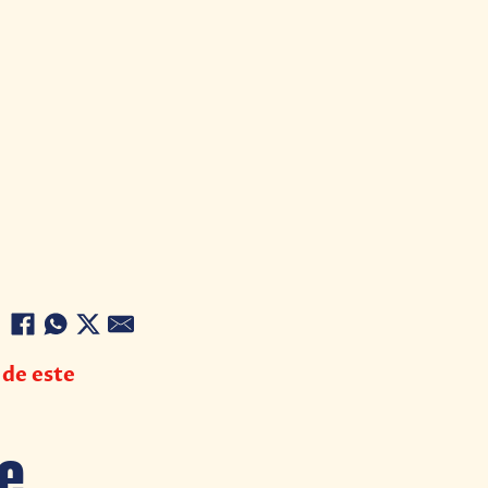
 de este
e