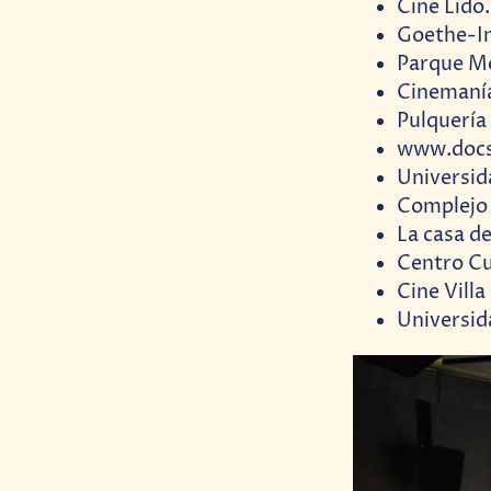
Cine Lido.
Goethe-In
Parque Mé
Cinemaní
Pulquería
www.docs-
Universid
Complejo 
La casa d
Centro Cu
Cine Villa
Universid