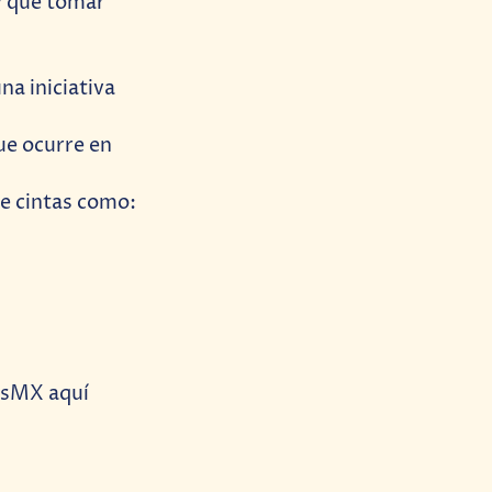
y que tomar
a iniciativa
ue ocurre en
e cintas como:
ocsMX aquí