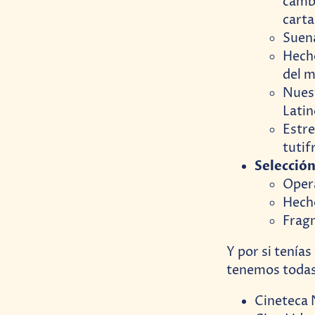
cambi
carta
Suena
Hecho
del m
Nuest
Lati
Estre
tutif
Selección
Oper
Hech
Frag
Y por si tenía
tenemos todas 
Cineteca 