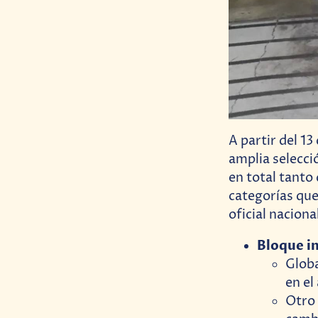
A partir del 1
amplia selecc
en total tanto
categorías que 
oficial naciona
Bloque i
Globa
en el
Otro 