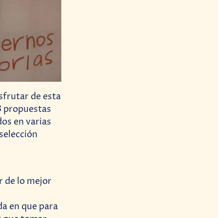
sfrutar de esta
3 propuestas
os en varias
 selección
r de lo mejor
da en que para