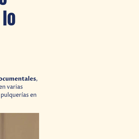
 lo
documentales
,
en varias
 pulquerías en