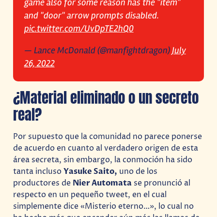
game also for some reason has the "item"
and "door" arrow prompts disabled.
pic.twitter.com/UvDpTE2hQ0
— Lance McDonald (@manfightdragon)
July
26, 2022
¿Material eliminado o un secreto
real?
Por supuesto que la comunidad no parece ponerse
de acuerdo en cuanto al verdadero origen de esta
área secreta, sin embargo, la conmoción ha sido
tanta incluso
Yasuke Saito,
uno de los
productores de
Nier Automata
se pronunció al
respecto en un pequeño tweet, en el cual
simplemente dice «Misterio eterno…», lo cual no