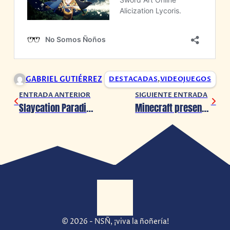
GABRIEL GUTIÉRREZ
DESTACADAS
,
VIDEOJUEGOS
ENTRADA ANTERIOR
SIGUIENTE ENTRADA
Slaycation Paradise confirma su fecha de lanzamiento y nos muestra nuevo tráiler
Minecraft presenta DLC de Bob Esponja
© 2026 - NSÑ, ¡viva la ñoñería!