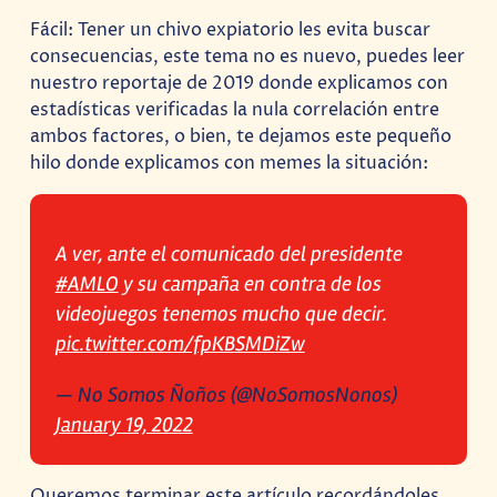
Fácil: Tener un chivo expiatorio les evita buscar
consecuencias, este tema no es nuevo, puedes leer
nuestro reportaje de 2019 donde explicamos con
estadísticas verificadas la nula correlación entre
ambos factores, o bien, te dejamos este pequeño
hilo donde explicamos con memes la situación:
A ver, ante el comunicado del presidente
#AMLO
y su campaña en contra de los
videojuegos tenemos mucho que decir.
pic.twitter.com/fpKBSMDiZw
— No Somos Ñoños (@NoSomosNonos)
January 19, 2022
Queremos terminar este artículo recordándoles