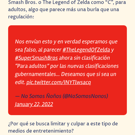
Smash Bros. o The Legend of Zelda como “C”, para
adultos, algo que parece más una burla que una
regulación:
Nos envían esto y en verdad esperamos que
sea falso, al parecer
#TheLegendOfZelda
y
#SuperSmashBros
ahora sin clasificación
“Para adultos” por las nuevas clasificaciones
gubernamentales… Deseamos que si sea un
edit.
pic.twitter.com/INYTlwsacq
— No Somos Ñoños (@NoSomosNonos)
January 22, 2022
¿Por qué se busca limitar y culpar a este tipo de
medios de entretenimiento?