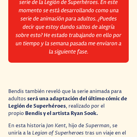
serie de la Legión de Superhéroes. En este
momento se está desarrollando como una
serie de animación para adultos. ¿Puedes
decir que estoy dando saltos de alegría
sobre esto? He estado trabajando en ello por
un tiempo y la semana pasada me enviaron a
la siguiente fase.
Bendis también reveló que la serie animada para
adultos
será una adaptación del último cómic de
Legión de Superhéroes
, realizado por el
propio
Bendis y el artista Ryan Sook.
En esta historia
Jon Kent,
hijo de
Superman
, se
uniría a la
Legion of Superheroes
tras un viaje en el