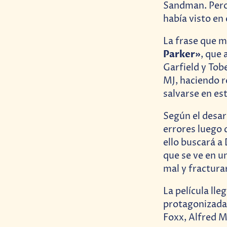
Sandman. Pero 
había visto en 
La frase que m
Parker»
, que
Garfield y Tob
MJ, haciendo r
salvarse en es
Según el desar
errores luego 
ello buscará a 
que se ve en u
mal y fractura
La película lle
protagonizada 
Foxx, Alfred 