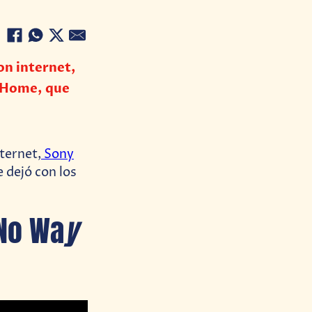
on internet,
y Home, que
ternet,
Sony
e dejó con los
No Wa
y