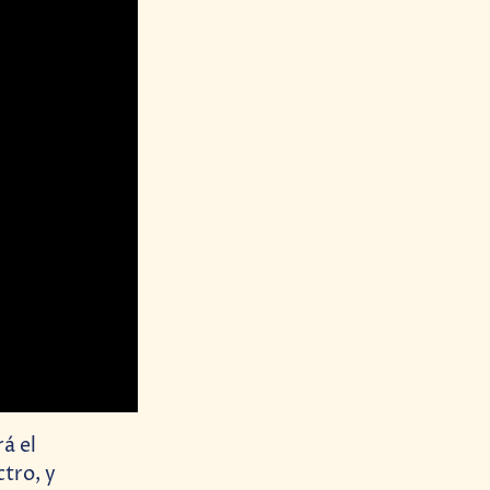
á el
tro, y