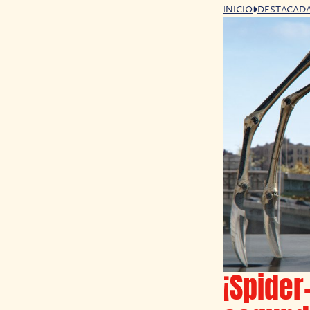
INICIO
DESTACAD
¡Spide