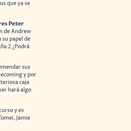
us que ya se
res Peter
ión de Andrew
n su papel de
aña 2 ¿Podrá
 remendar sus
omecoming y por
steriosa caja
ker hará algo
curso y es
Tomei, Jamie