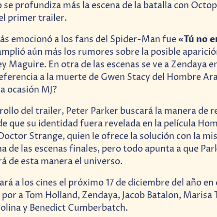
se profundiza más la escena de la batalla con Octop
el primer trailer.
«Tú no e
ás emocionó a los fans del Spider-Man fue
 amplió aún más los rumores sobre la posible aparic
ey Maguire. En otra de las escenas se ve a Zendaya e
eferencia a la muerte de Gwen Stacy del Hombre Ar
ta ocasión MJ?
rollo del trailer, Peter Parker buscará la manera de
de que su identidad fuera revelada en la película H
Doctor Strange, quien le ofrece la solución con la mi
na de las escenas finales, pero todo apunta a que Par
rá de esta manera el universo.
gará a los cines el próximo 17 de diciembre del año en 
por a Tom Holland, Zendaya, Jacob Batalon, Marisa 
Molina y Benedict Cumberbatch.