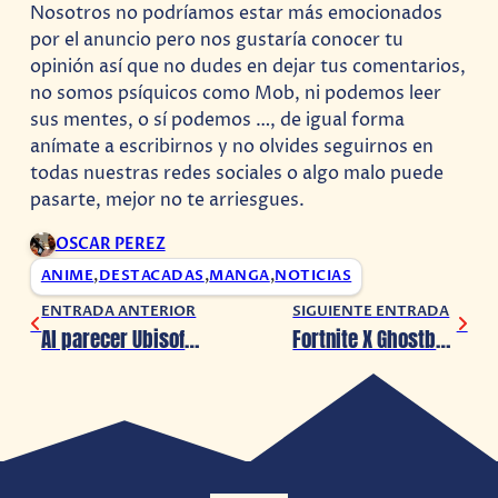
Nosotros no podríamos estar más emocionados
por el anuncio pero nos gustaría conocer tu
opinión así que no dudes en dejar tus comentarios,
no somos psíquicos como Mob, ni podemos leer
sus mentes, o sí podemos …, de igual forma
anímate a escribirnos y no olvides seguirnos en
todas nuestras redes sociales o algo malo puede
pasarte, mejor no te arriesgues.
OSCAR PEREZ
ANIME
,
DESTACADAS
,
MANGA
,
NOTICIAS
ENTRADA ANTERIOR
SIGUIENTE ENTRADA
Al parecer Ubisoft habría aprobado una nueva entrega de Splinter Cell
Fortnite X Ghostbusters: Afterlife, completa las 5 misiones para ganar increíbles recompensas