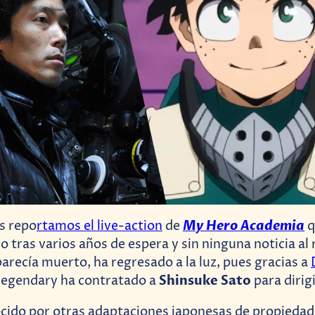
My Hero Academia
s repo
rtamos el live-action
de
q
 tras varios años de espera y sin ninguna noticia al 
arecía muerto, ha regresado a la luz, pues gracias a
Shinsuke Sato
egendary ha contratado a
para dirigi
ocido por otras adaptaciones japonesas de propieda