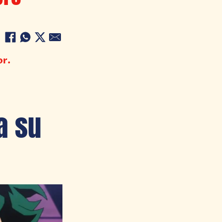
or.
a su