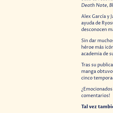
Death Note, B
Alex García y 
ayuda de Ryosu
desconocen más
Sin dar muchos
héroe más icón
academia de s
Tras su public
manga obtuvo 
cinco temporad
¿Emocionados o
comentarios!
Tal vez tambi