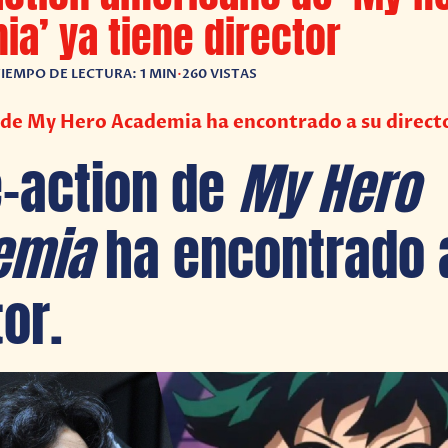
a’ ya tiene director
IEMPO DE LECTURA: 1 MIN
•
260 VISTAS
n de My Hero Academia ha encontrado a su direct
ve-action de
My Hero
emia
ha encontrado 
or.