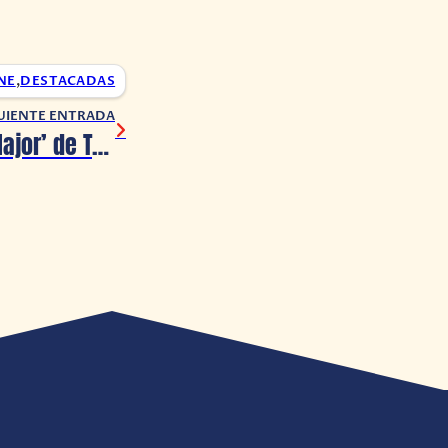
NE
,
DESTACADAS
UIENTE ENTRADA
El ‘Six México Major’ de Tom Clancy’s Rainbow Six Siege inicia el 16 de agosto