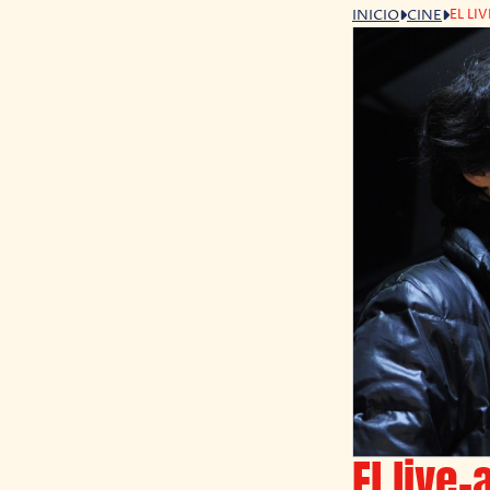
EL LI
INICIO
CINE
El live