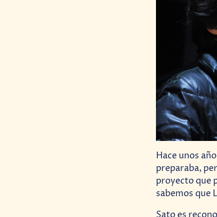
Hace unos año
preparaba, pero
proyecto que p
sabemos que L
Sato es recon