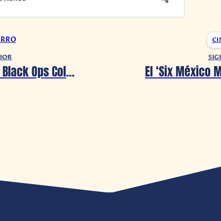
ARRO
CI
IOR
SIG
Call of Duty: Black Ops Cold War llega el nuevo modo multijugador «Agente Doble»