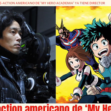
VE-ACTION AMERICANO DE 'MY HERO ACADEMIA' YA TIENE DIRECTOR
-action americano de ‘My H