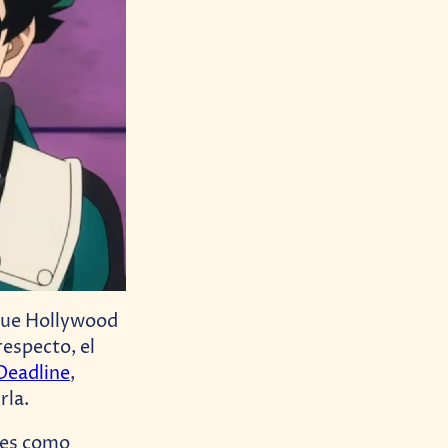
ue Hollywood
respecto, el
Deadline
,
rla.
des como