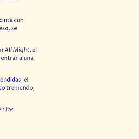
 cinta con
eso, se
All Might
on
, el
 entrar a una
vendidas
, el
ito tremendo,
n los