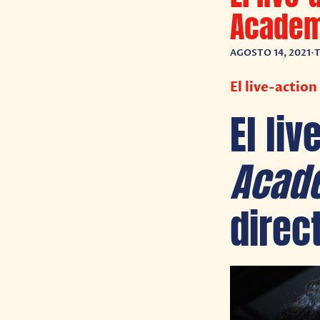
Academi
AGOSTO 14, 2021
•
T
El live-actio
El li
Acad
direct