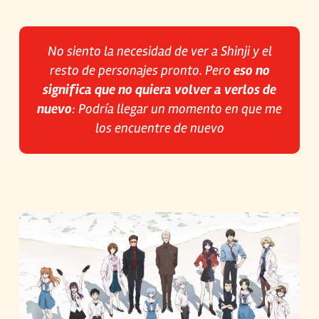
No siento la necesidad de ver a Shinji y el
resto de personajes pronto. Pero
eso no
significa que no quiera volver a verlos de
nuevo
: Podría llegar un momento en que me
los encuentre de nuevo