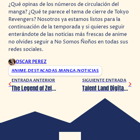
¿Qué opinas de los números de circulación del
manga? ¿Qué te parece el tema de cierre de Tokyo
Revengers? Nosotros ya estamos listos para la
continuación de la temporada y si quieres seguir
enterándote de las noticias más frescas de anime
no olvides seguir a No Somos Ñoños en todas sus
redes sociales.
OSCAR PEREZ
ANIME
,
DESTACADAS
,
MANGA
,
NOTICIAS
ENTRADA ANTERIOR
SIGUIENTE ENTRADA
The Legend of Zelda: Una copia del primer titulo de NES alcanzo los $110,000 USD en una subasta
Talent Land Digital 21: Hugo Blendl (Rick & Morty) nos enseña de animación