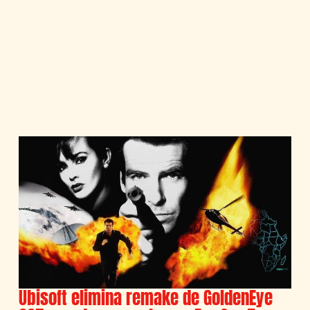
Ubisoft elimina remake de GoldenEye