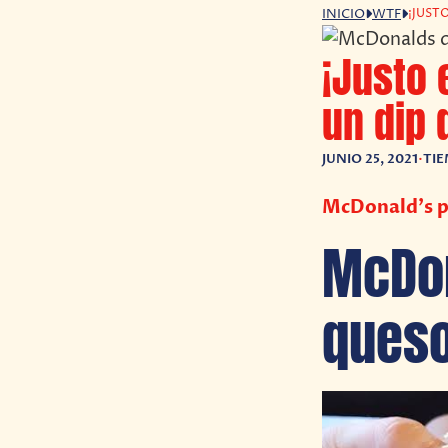
¡JUST
INICIO
WTF
¡Justo 
un dip 
JUNIO 25, 2021
•
TIE
McDonald’s p
McDon
queso