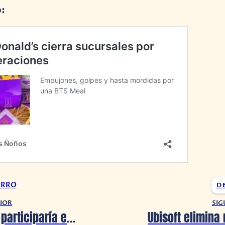
o:
ARRO
D
IOR
SIG
J.J. Abrams participaría en la serie de Madame X de DC