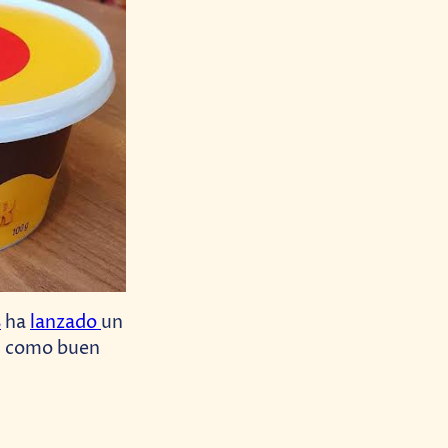
s
ha
lanzado
un
o, como buen