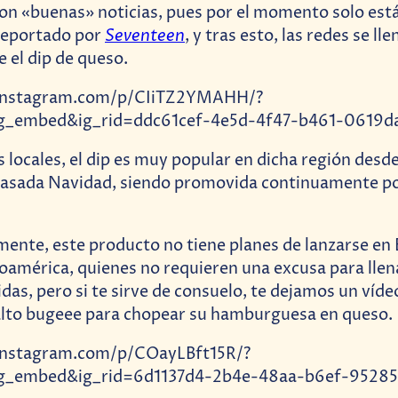
on «buenas» noticias, pues por el momento solo está
Seventeen
 reportado por
, y tras esto, las redes se ll
 el dip de queso.
instagram.com/p/CIiTZ2YMAHH/?
g_embed&ig_rid=ddc61cef-4e5d-4f47-b461-0619d
 locales, el dip es muy popular en dicha región desd
pasada Navidad, siendo promovida continuamente po
ente, este producto no tiene planes de lanzarse en
oamérica, quienes no requieren una excusa para llen
das, pero si te sirve de consuelo, te dejamos un víde
alto bugeee para chopear su hamburguesa en queso.
instagram.com/p/COayLBft15R/?
g_embed&ig_rid=6d1137d4-2b4e-48aa-b6ef-9528