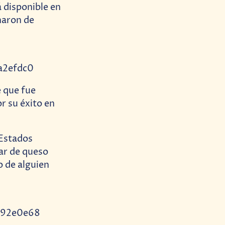
 disponible en
enaron de
a2efdc0
e que fue
r su éxito en
 Estados
ar de queso
o de alguien
592e0e68