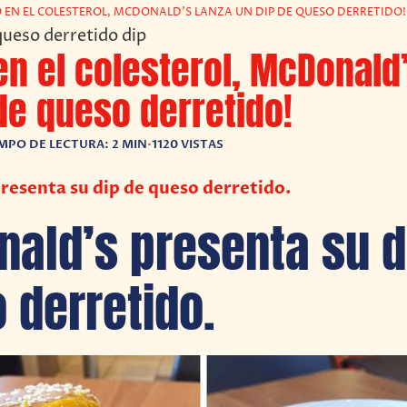
O EN EL COLESTEROL, MCDONALD'S LANZA UN DIP DE QUESO DERRETIDO!
en el colesterol, McDonald
de queso derretido!
MPO DE LECTURA: 2 MIN
•
1120 VISTAS
resenta su dip de queso derretido.
ald’s presenta su d
 derretido.