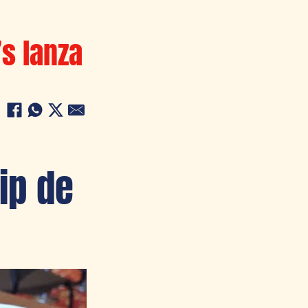
’s lanza
ip de