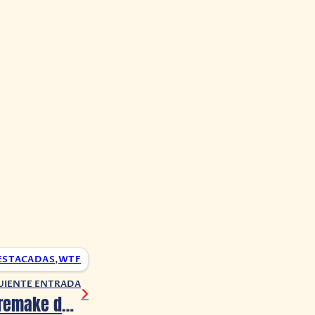
ESTACADAS
,
WTF
UIENTE ENTRADA
Ubisoft elimina remake de GoldenEye 007 creado por un fan en Far Cry 5