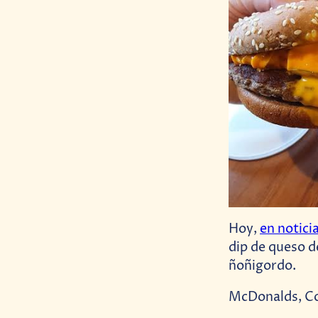
Hoy,
en notici
dip de queso d
ñoñigordo.
McDonalds, C