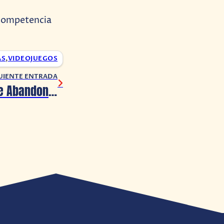
 competencia
AS
,
VIDEOJUEGOS
UIENTE ENTRADA
La revelación de Abandoned, el indie de terror de PS5, se retrasa para Agosto