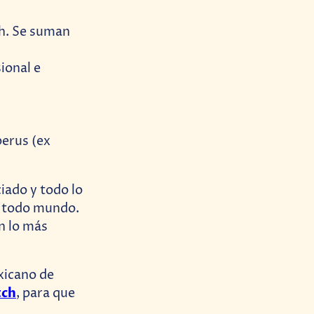
ch. Se suman
ional e
berus (ex
xicano de
tch
, para que