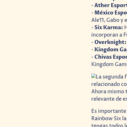
Ather Espor
•
México Espo
•
Ale11, Gabo y 
Six Karma:
•
H
incorporan a Fu
Overknight:
•
Kingdom Ga
•
Chivas Espor
•
Kingdom Gami
Es importante
Rainbow Six la 
tengas todos lo