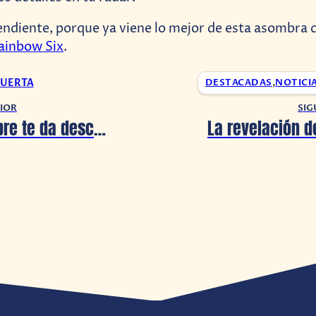
endiente, porque ya viene lo mejor de esta asombra
ainbow Six
.
UERTA
DESTACADAS
,
NOTICI
IOR
SIG
Mercado Libre te da descuento en HBO Max