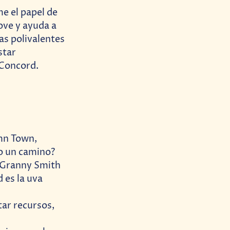
e el papel de
ove y ayuda a
as polivalentes
star
 Concord.
mn Town,
o un camino?
 ¿Granny Smith
 es la uva
ar recursos,