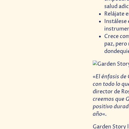
salud adic
Relájate 
Instálese 
instrumen
Crece com
paz, pero 
dondequie
El énfasis d
«
con todo lo q
director de Ro
creemos que G
positivo durad
año
«.
Garden Story l