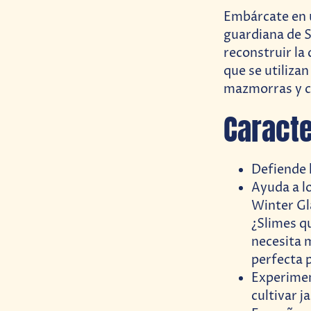
Embárcate en 
guardiana de S
reconstruir la
que se utiliza
mazmorras y cu
Caracte
Defiende 
Ayuda a l
Winter Gl
¿Slimes q
necesita m
perfecta p
Experimen
cultivar j