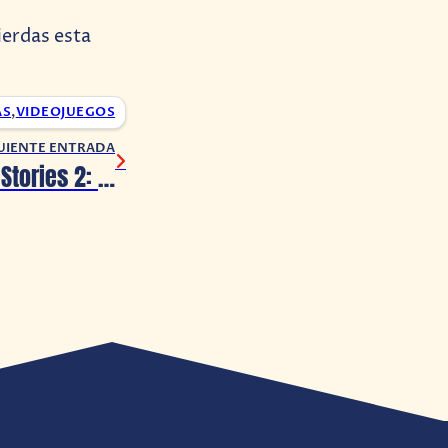
ierdas esta
AS
,
VIDEOJUEGOS
UIENTE ENTRADA
Monster Hunter Stories 2: Wings of Ruin se prepara para su lanzamiento liberando la cinemática inicial