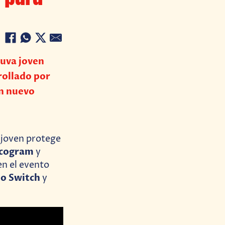
 uva joven
rollado por
un nuevo
 joven protege
icogram
y
en el evento
o Switch
y