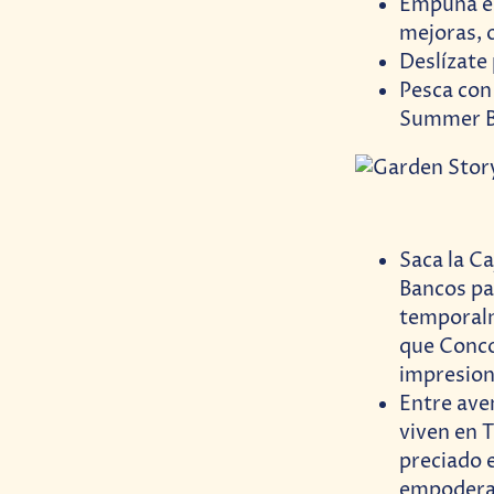
Empuña el 
mejoras, 
Deslízate 
Pesca con 
Summer Ba
Saca la C
Bancos pa
temporalm
que Conco
impresion
Entre ave
viven en 
preciado 
empoderan