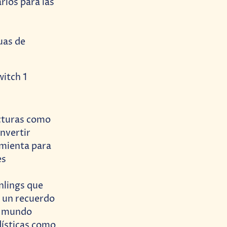
rios para las
uas de
ucturas como
nvertir
mienta para
es
nlings que
 un recuerdo
el mundo
ísticas como