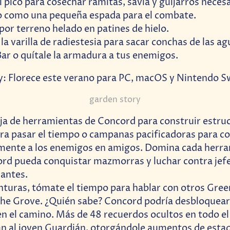
pico para cosechar ramitas, savia y guijarros necesa
o como una pequeña espada para el combate.
por terreno helado en patines de hielo.
la varilla de radiestesia para sacar conchas de las ag
r o quítale la armadura a tus enemigos.
garden story
aja de herramientas de Concord para construir estr
ra pasar el tiempo o campanas pacificadoras para co
ente a los enemigos en amigos. Domina cada herra
rd pueda conquistar mazmorras y luchar contra jef
antes.
nturas, tómate el tiempo para hablar con otros Gree
The Grove. ¿Quién sabe? Concord podría desbloquear
en el camino. Más de 48 recuerdos ocultos en todo 
 al joven Guardián, otorgándole aumentos de estad