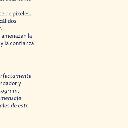
e de píxeles.
cálidos
.
e amenazan la
 y la confianza
perfectamente
undador y
icogram,
n mensaje
ales de este