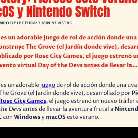
OS y Nintendo Switch
MPO DE LECTURA: 3 MIN
•
97 VISTAS
es un adorable juego de rol de acción donde una
onstruye The Grove (el Jardín donde vive), desar
blicado por Rose City Games, el juego estrenó 
evento virtual Day of the Devs antes de llevar la…
es un adorable
juego
de rol de acción donde una uva
P
The Grove (el Jardín donde vive), desarrollado por
Rose City Games
, el juego estrenó un nuevo tráiler 
the Devs
Nintend
antes de llevar la aventura frutal a
C
Windows
macOS
con
y
este verano.