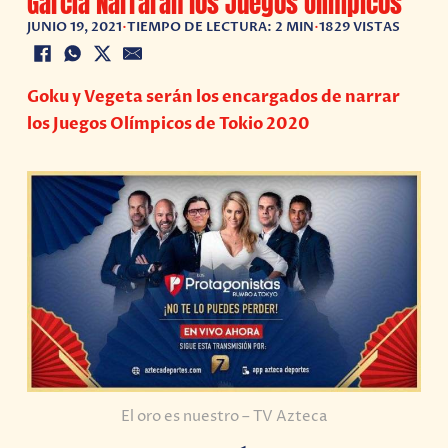
García Narraran los Juegos Olímpicos
JUNIO 19, 2021
•
TIEMPO DE LECTURA: 2 MIN
•
1829 VISTAS
Goku y Vegeta serán los encargados de narrar
los Juegos Olímpicos de Tokio 2020
El oro es nuestro – TV Azteca