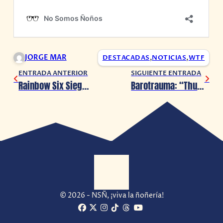
JORGE MAR
DESTACADAS
,
NOTICIAS
,
WTF
ENTRADA ANTERIOR
SIGUIENTE ENTRADA
Rainbow Six Siege: Continúa el Campeonato Sudamericano en 2021
Barotrauma: “Thunder Under the Ice” llega con nuevas misiones eventos y armas este 2021
© 2026 - NSÑ, ¡viva la ñoñería!