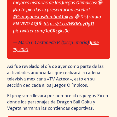
mejores historias de los Juegos Olímpicos!🤩
¡No te pierdas la presentación estelar!
#ProtagonistasRumboATokyo
🔴 Disfrútalo
EN VIVO AQUÍ:
https://t.co/WXIKuyOg11
pic.twitter.com/1oGRcgks0e
— Mario C Castañeda P. (@ccp_mario)
June
19, 2021
Así fue revelado el día de ayer como parte de las
actividades anunciadas que realizará la cadena
televisiva mexicana «TV Azteca», esto en su
sección dedicada a los Juegos Olímpicos.
El programa llevara por nombre «Los juegos Z» en
donde los personajes de Dragon Ball Goku y
Vegeta narraran las contiendas deportivas.