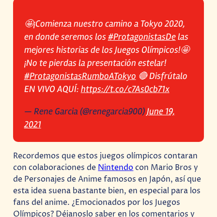
🤩¡Comienza nuestro camino a Tokyo 2020,
en donde seremos los
#ProtagonistasDe
las
mejores historias de los Juegos Olímpicos!🤩
¡No te pierdas la presentación estelar!
#ProtagonistasRumboATokyo
🔴 Disfrútalo
EN VIVO AQUÍ:
https://t.co/c7As0cb71x
— Rene Garcia (@renegarcia900)
June 19,
2021
Recordemos que estos juegos olímpicos contaran
con colaboraciones de
Nintendo
con Mario Bros y
de Personajes de Anime famosos en Japón, así que
esta idea suena bastante bien, en especial para los
fans del anime. ¿Emocionados por los Juegos
Olímpicos? Déjanoslo saber en los comentarios y