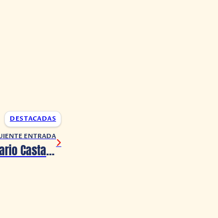
DESTACADAS
UIENTE ENTRADA
Tokio 2020+1: Mario Castañeda y Rene García Narraran los Juegos Olímpicos