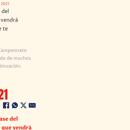
 2021
l Campeonato
ado de muchos
tinuación.
21
ase del
 que vendrá