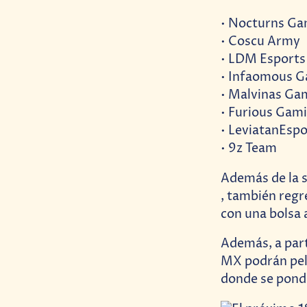
• Nocturns G
• Coscu Army
• LDM Esports
• Infaomous 
• Malvinas Ga
• Furious Gam
• LeviatanEspo
• 9z Team
Además de la 
, también regr
con una bolsa
Además, a part
MX podrán pel
donde se pondr