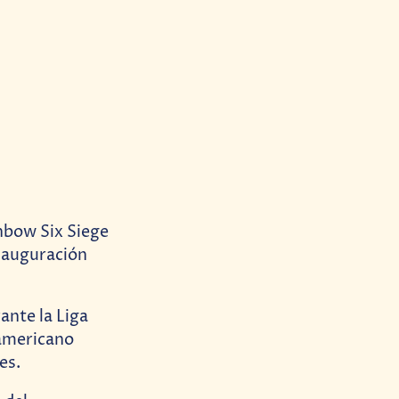
nbow Six Siege
inauguración
ante la Liga
damericano
es.