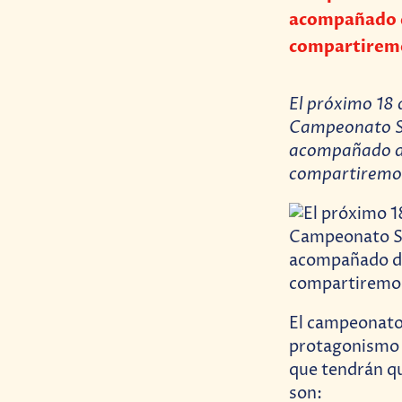
acompañado d
compartiremo
El próximo 18 d
Campeonato Su
acompañado de
compartiremos
El campeonato
protagonismo y
que tendrán q
son: