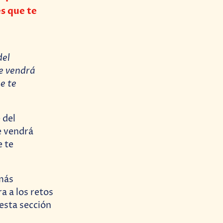
s que te
del
e vendrá
e te
más
a a los retos
esta sección