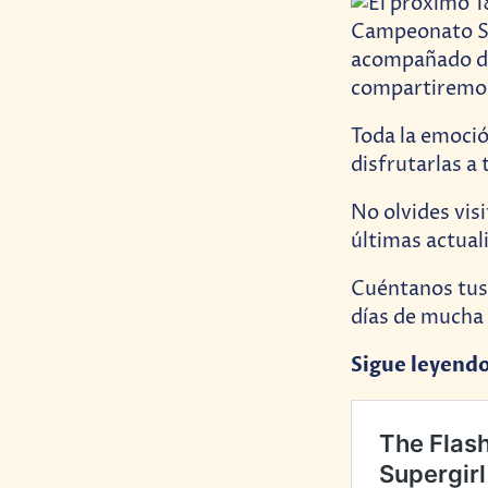
Toda la emoci
disfrutarlas a 
No olvides vis
últimas actual
Cuéntanos tus 
días de mucha 
Sigue leyend