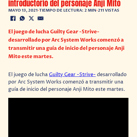
introductorio del personaje Anji Mito
MAYO 13, 2021
•
TIEMPO DE LECTURA: 2 MIN
•
211 VISTAS
El juego de lucha Guilty Gear -Strive-
desarrollado por Arc System Works comenzó a
transmitir una guía de inicio del personaje Anji
Mito este martes.
El juego de lucha
Guilty Gear -Strive-
desarrollado
por Arc System Works comenzó a transmitir una
guía de inicio del personaje Anji Mito este martes.