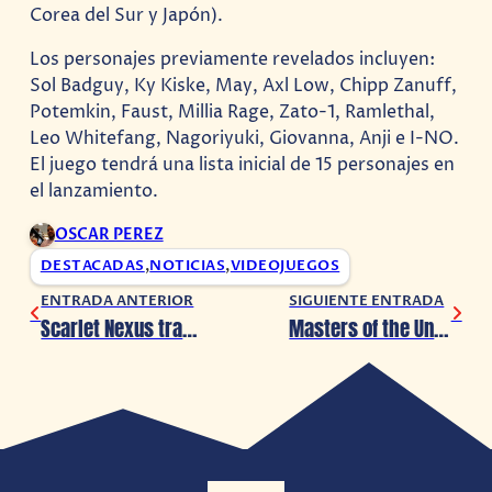
Corea del Sur y Japón).
Los personajes previamente revelados incluyen:
Sol Badguy, Ky Kiske, May, Axl Low, Chipp Zanuff,
Potemkin, Faust, Millia Rage, Zato-1, Ramlethal,
Leo Whitefang, Nagoriyuki, Giovanna, Anji e I-NO.
El juego tendrá una lista inicial de 15 personajes en
el lanzamiento.
OSCAR PEREZ
DESTACADAS
,
NOTICIAS
,
VIDEOJUEGOS
ENTRADA ANTERIOR
SIGUIENTE ENTRADA
Scarlet Nexus transmite video promocional
Masters of the Universe: El reboot de ‘He-Man’ presenta sus primeras imágenes