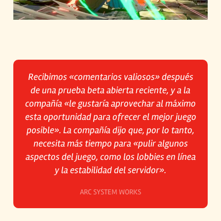
Recibimos «comentarios valiosos» después
de una prueba beta abierta reciente, y a la
compañía «le gustaría aprovechar al máximo
esta oportunidad para ofrecer el mejor juego
posible». La compañía dijo que, por lo tanto,
necesita más tiempo para «pulir algunos
aspectos del juego, como los lobbies en línea
y la estabilidad del servidor».
ARC SYSTEM WORKS