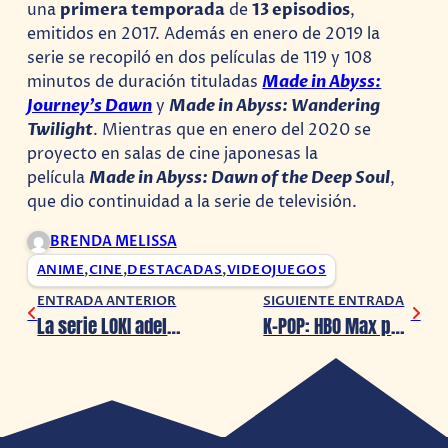
una
primera temporada
de
13 episodios
,
emitidos en 2017. Además en enero de 2019 la
serie se recopiló en dos películas de 119 y 108
minutos de duración tituladas
Made in Abyss:
Journey’s Dawn
y
Made in Abyss: Wandering
Twilight
. Mientras que en enero del 2020 se
proyecto en salas de cine japonesas la
película
Made in Abyss: Dawn of the Deep Soul
,
que dio continuidad a la serie de televisión.
BRENDA MELISSA
ANIME
,
CINE
,
DESTACADAS
,
VIDEOJUEGOS
ENTRADA ANTERIOR
SIGUIENTE ENTRADA
La serie LOKI adelanta su estreno en Disney+
K-POP: HBO Max prepara reality para encontrar la primera boy band en Latinoamérica