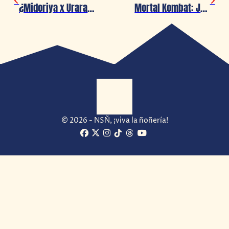
¿Midoriya x Uraraka oficial? Horikoshi nos habla de este ship…
Mortal Kombat: Joe Taslim tiene contrato para seguir interpretando a Sub-zero
© 2026 - NSÑ, ¡viva la ñoñería!