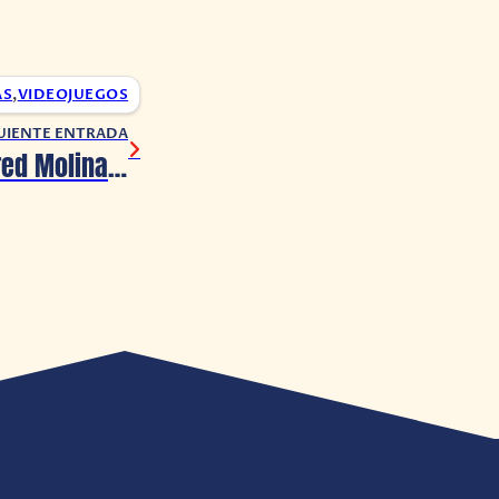
AS
,
VIDEOJUEGOS
UIENTE ENTRADA
Spider-Man: Alfred Molina confirma que su Doc Ock es el mismo de 2004