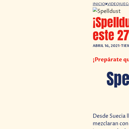
INICIO
VIDEOJUE
¡Spelld
este 27
ABRIL 16, 2021
•
TIE
¡Prepárate qu
Spe
Desde Suecia l
mezclaran con