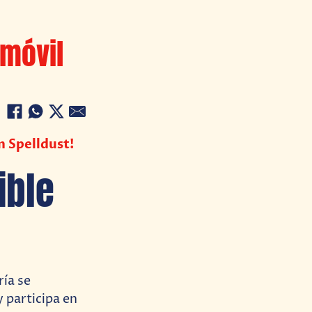
 móvil
n Spelldust!
ible
ía se
 participa en