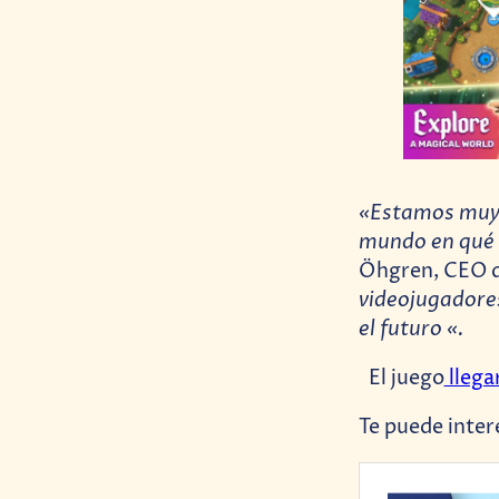
«Estamos muy 
mundo en qué 
Öhgren, CEO d
videojugadores
el futuro «.
El juego
llega
Te puede inter