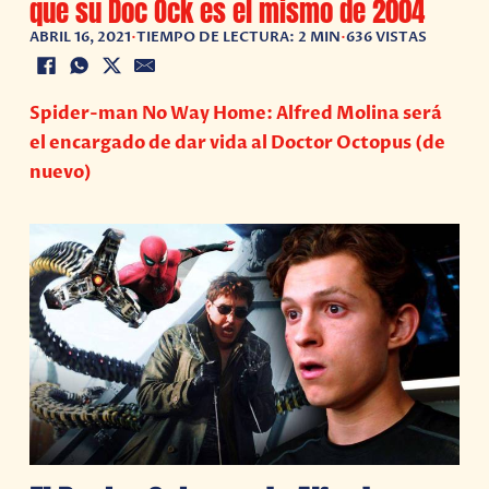
que su Doc Ock es el mismo de 2004
ABRIL 16, 2021
•
TIEMPO DE LECTURA: 2 MIN
•
636 VISTAS
Spider-man No Way Home: Alfred Molina será
el encargado de dar vida al Doctor Octopus (de
nuevo)