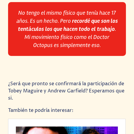
No tengo el mismo físico que tenía hace 17
años. Es un hecho. Pero
recordé que son los
tentáculos los que hacen todo el trabajo
.
Mi movimiento físico como el Doctor
Octopus es simplemente eso.
¿Será que pronto se confirmará la participación de
Tobey Maguire y Andrew Garfield? Esperamos que
si.
También te podría interesar: