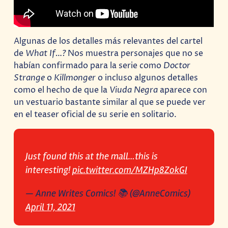
Algunas de los detalles más relevantes del cartel
de
What If…?
Nos muestra personajes que no se
habían confirmado para la serie como
Doctor
Strange
o
Killmonger
o incluso algunos detalles
como el hecho de que la
Viuda Negra
aparece con
un vestuario bastante similar al que se puede ver
en el teaser oficial de su serie en solitario.
Just found this at the mall…this is
interesting!
pic.twitter.com/MZHp8ZokGI
— Anne Writes Comics! 📚 (@AnneComics)
April 11, 2021