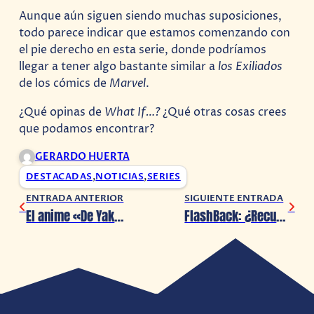
Aunque aún siguen siendo muchas suposiciones,
todo parece indicar que estamos comenzando con
el pie derecho en esta serie, donde podríamos
llegar a tener algo bastante similar a
los Exiliados
de los cómics de
Marvel
.
¿Qué opinas de
What If…?
¿Qué otras cosas crees
que podamos encontrar?
GERARDO HUERTA
DESTACADAS
,
NOTICIAS
,
SERIES
ENTRADA ANTERIOR
SIGUIENTE ENTRADA
El anime «De Yakuza a amo de casa», es censurado en China por tatuajes
FlashBack: ¿Recuerdan cuando Mazahasu Katsura enseñaba a dibujar ‘H’ en televisión pública?