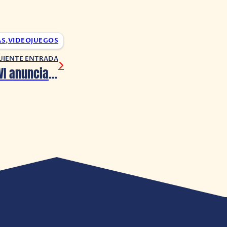
AS
,
VIDEOJUEGOS
UIENTE ENTRADA
Age of Empires VI anuncia evento de gameplay «Fan Preview» para el 10 de abril