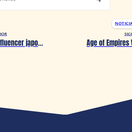
NOTICI
IOR
SIG
‘Hermosa influencer japonesa’ resultó ser un hombre de 50 años