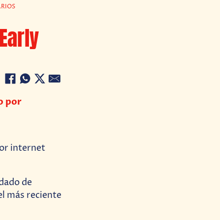
ARIOS
Early
o por
idado de
 el más reciente