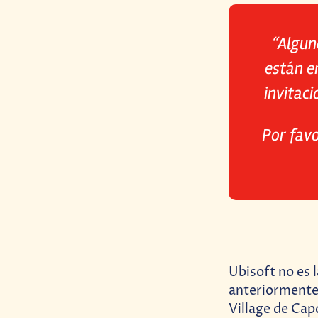
“Algun
están e
invitac
Por favo
Ubisoft no es 
anteriormente 
Village de Cap