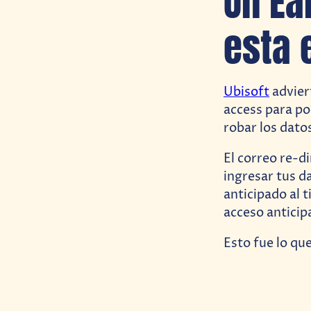
Un Ea
esta 
Ubisoft
advier
access para po
robar los dato
El correo re-d
ingresar tus d
anticipado al 
acceso anticip
Esto fue lo qu