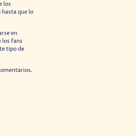
e los
 hasta que lo
arse en
 los fans
te tipo de
 comentarios.