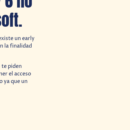
y 6 no
oft.
xiste un early
n la finalidad
 te piden
ner el acceso
eo ya que un