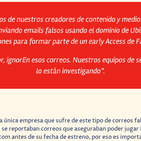
os de nuestros creadores de contenido y medios
nviando emails falsos usando el dominio de Ubi
iones para formar parte de un early Access de Fa
r, ignorEn esos correos. Nuestros equipos de 
lo están investigando”.
la única empresa que sufre de este tipo de correos fa
se reportaban correos que aseguraban poder jugar R
com antes de su fecha de estreno, por eso es importa