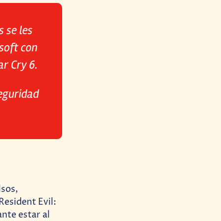
 se les
soft con
r Cry 6.
seguridad
lsos,
esident Evil:
nte estar al