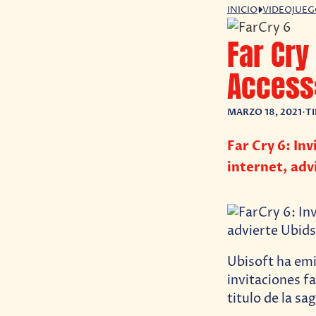
INICIO
VIDEOJUE
Far Cry
Access»
MARZO 18, 2021
•
T
Far Cry 6: In
internet, adv
Ubisoft ha emi
invitaciones f
titulo de la sag