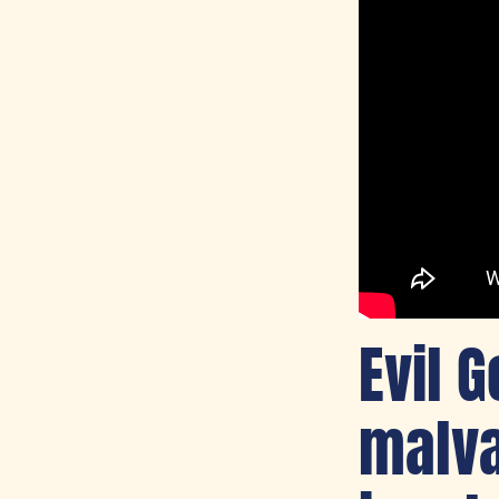
Evil 
malva