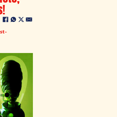
s!
st-