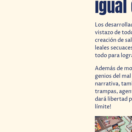
igual
Los desarrollad
vistazo de tod
creación de sa
leales secuaces
todo para logr
Además de mos
genios del mal
narrativa, tam
trampas, agent
dará libertad 
límite!