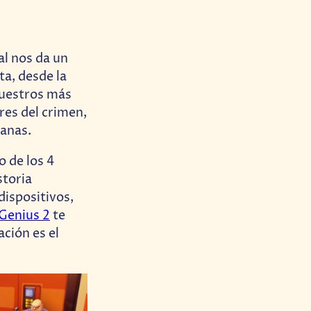
al nos da un
ta, desde la
nuestros más
ores del crimen,
manas.
 de los 4
storia
dispositivos,
 Genius 2
te
ción es el