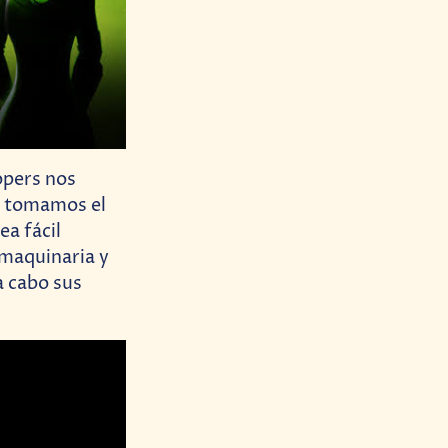
opers nos
ál tomamos el
ea fácil
 maquinaria y
a cabo sus