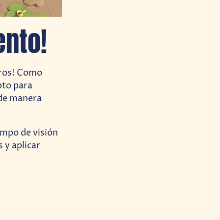
ento!
gros! Como
oto para
o de manera
ampo de visión
s y aplicar