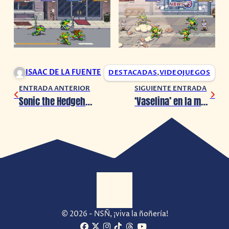
ISAAC DE LA FUENTE
DESTACADAS
,
VIDEOJUEGOS
ENTRADA ANTERIOR
SIGUIENTE ENTRADA
Sonic the Hedgehog: SEGA y TOMY se unen para una colección de Plushies.
‘Vaselina’ en la mira por contenido inapropiado y ofensivo
© 2026 - NSÑ, ¡viva la ñoñería!