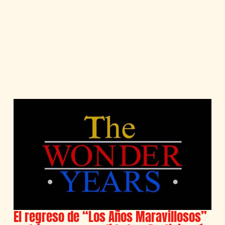
El regreso de “Los Años Maravillosos”