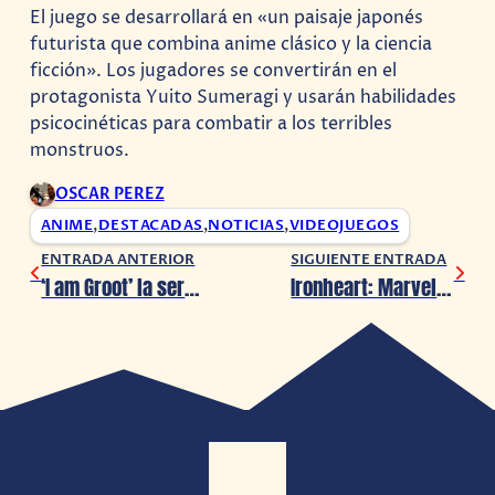
El juego se desarrollará en «un paisaje japonés
futurista que combina anime clásico y la ciencia
ficción». Los jugadores se convertirán en el
protagonista Yuito Sumeragi y usarán habilidades
psicocinéticas para combatir a los terribles
monstruos.
OSCAR PEREZ
ANIME
,
DESTACADAS
,
NOTICIAS
,
VIDEOJUEGOS
ENTRADA ANTERIOR
SIGUIENTE ENTRADA
‘I am Groot’ la serie, confirmada para Disney+
Ironheart: Marvel Studios presenta a Dominique Thorne como Riri Williams en la serie de Disney+