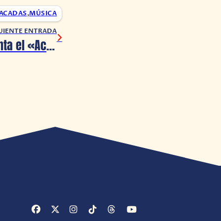
ACADAS
,
MÚSICA
UIENTE ENTRADA
SINoALICE presenta el «Acto de la Realidad» y Misiones Alternativas de Alice a partir del 30 de Octubre