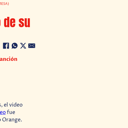
MESA)
 de su
canción
, el video
deo
fue
o Orange.