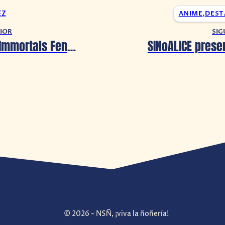
EZ
ANIME
,
DEST
IOR
SIG
El demo de Immortals Fenyx Rising llegará en exclusiva a Google Stadia
© 2026 - NSÑ, ¡viva la ñoñería!