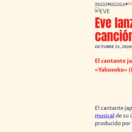
EV
INICIO
MÚSICA
Eve lan
canció
OCTUBRE 23, 2020
El cantante j
«Yakusoku» (
El cantante j
musical
de su ú
producido por