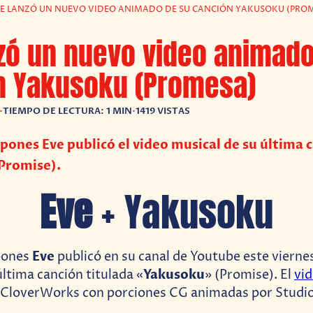
E LANZÓ UN NUEVO VIDEO ANIMADO DE SU CANCIÓN YAKUSOKU (PRO
zó un nuevo video animado
n Yakusoku (Promesa)
•
TIEMPO DE LECTURA: 1 MIN
•
1419 VISTAS
apones Eve publicó el video musical de su última 
Promise).
Eve
+ Yakusoku
Eve
apones
publicó en su canal de Youtube este viernes
Yakusoku
ltima canción titulada «
» (Promise). El
vi
 CloverWorks con porciones CG animadas por Studi