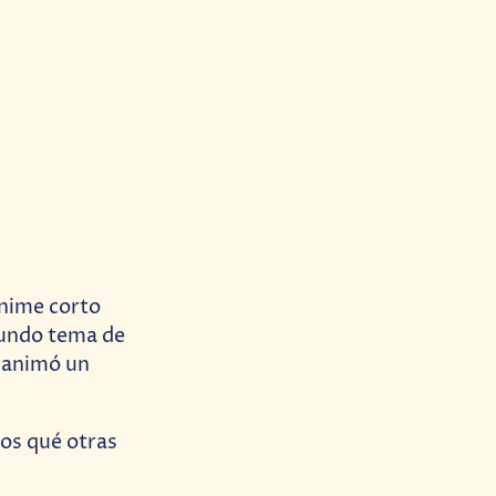
anime corto
gundo tema de
e animó un
nos qué otras