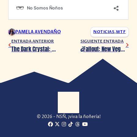
PAMELA AVENDAÑO
NOTICIAS
,
WTF
ENTRADA ANTERIOR
SIGUIENTE ENTRADA
The Dark Crystal: Age of Resistance es cancelada por Netflix
¿Fallout: New Vegas 2 podría ser una realidad tras la compra de Xbox?
© 2026 - NSÑ, ¡viva la ñoñería!