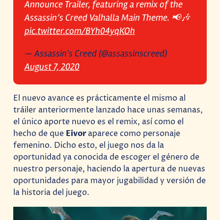
Announce Trailer, featuring a remix of the
Assassin’s Creed Valhalla Main Theme. 📢🎶
pic.twitter.com/BYh04yqKOh
— Assassin's Creed (@assassinscreed)
August 7, 2020
El nuevo avance es prácticamente el mismo al
tráiler anteriormente lanzado hace unas semanas,
el único aporte nuevo es el remix, así como el
hecho de que
Eivor
aparece como personaje
femenino. Dicho esto, el juego nos da la
oportunidad ya conocida de escoger el género de
nuestro personaje, haciendo la apertura de nuevas
oportunidades para mayor jugabilidad y versión de
la historia del juego.