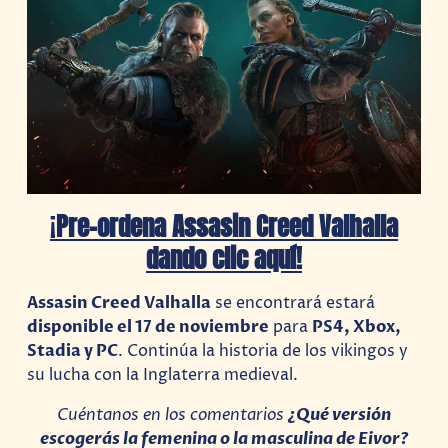
¡
P
re-ordena Assasin Creed Valhalla
dando clic aquí!
Assasin Creed Valhalla
se encontrará estará
disponible el 17 de noviembre
para
PS4, Xbox,
Stadia y PC
. Continúa la historia de los vikingos y
su lucha con la Inglaterra medieval.
Cuéntanos en los comentarios
¿Qué versión
escogerás la femenina o la masculina de Eivor?