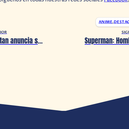
 Síguenos en todas nuestras redes sociales
Facebook
ANIME
,
DESTA
IOR
SIG
Attack on Titan anuncia su primer libro infantil