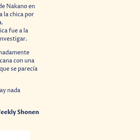
o de Nakano en
a la chica por
a.
ca fue a la
investigar.
ximadamente
rcana con una
que se parecía
hay nada
eekly Shonen