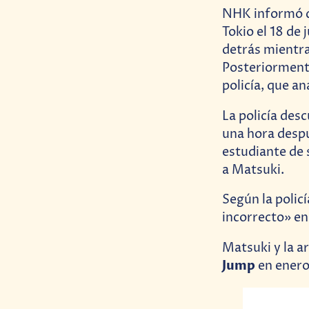
NHK informó qu
Tokio el 18 de 
detrás mientra
Posteriormente
policía, que a
La policía de
una hora despu
estudiante de 
a Matsuki.
Según la polic
incorrecto» en
Matsuki y la a
Jump
en enero