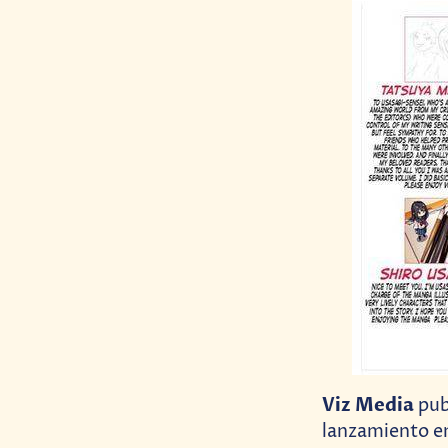
Viz Media
pub
lanzamiento e