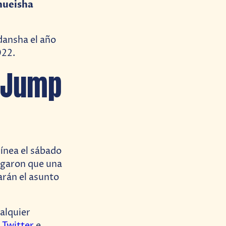
hueisha
dansha el año
022.
 Jump
ínea el sábado
regaron que una
arán el asunto
alquier