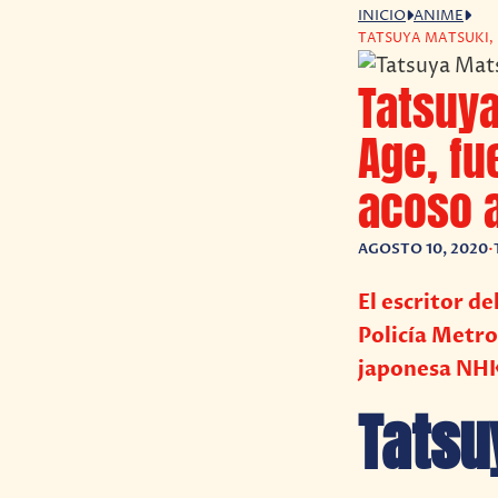
INICIO
ANIME
TATSUYA MATSUKI, 
Tatsuya
Age, fu
acoso 
AGOSTO 10, 2020
•
El escritor d
Policía Metro
japonesa NH
Tatsu