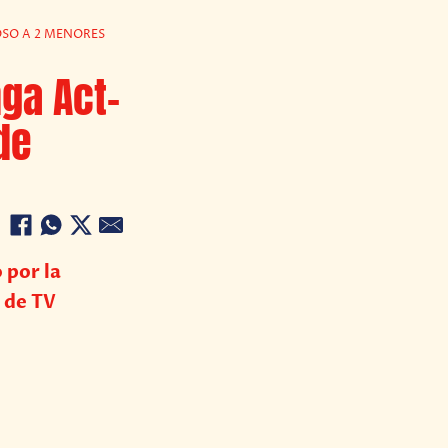
OSO A 2 MENORES
ga Act-
de
 por la
 de TV