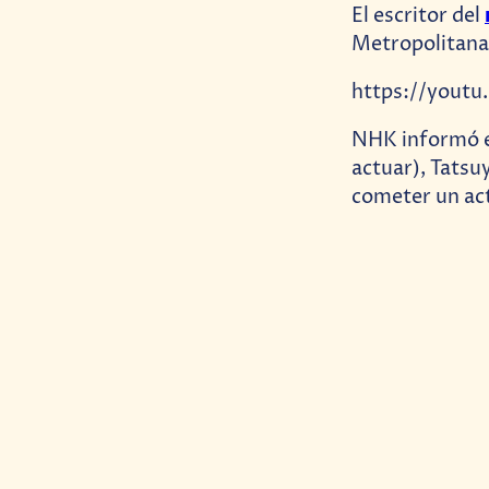
El escritor del
Metropolitana 
https://yout
NHK informó el
actuar), Tatsu
cometer un act