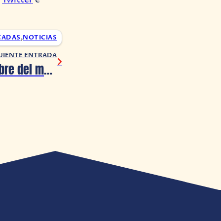
,
Twitter
e
CADAS
,
NOTICIAS
UIENTE ENTRADA
Superman: Hombre del mañana llega este 23 de agosto en formato digital