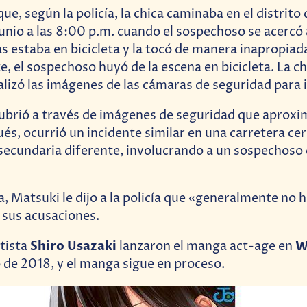
e, según la policía, la chica caminaba en el distrit
junio a las 8:00 p.m. cuando el sospechoso se acercó 
s estaba en bicicleta y la tocó de manera inapropiad
, el sospechoso huyó de la escena en bicicleta. La chi
nalizó las imágenes de las cámaras de seguridad para 
scubrió a través de imágenes de seguridad que apro
és, ocurrió un incidente similar en una carretera ce
secundaria diferente, involucrando a un sospechoso 
ía, Matsuki le dijo a la policía que «generalmente no 
 sus acusaciones.
Shiro Usazaki
W
rtista
lanzaron el manga act-age en
 de 2018, y el manga sigue en proceso.