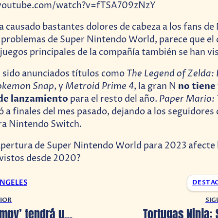
youtube.com/watch?v=fTSA709zNzY
 causado bastantes dolores de cabeza a los fans de
problemas de Super Nintendo World, parece que el 
 juegos principales de la compañía también se han vi
The Legend of Zelda: 
 sido anunciados títulos como
okemon Snap
Metroid Prime 4
no tiene
, y
, la gran N
de lanzamiento
Paper Mario:
para el resto del año.
ó a finales del mes pasado, dejando a los seguidores
ra Nintendo Switch.
apertura de Super Nintendo World para 2023 afecte 
evistos desde 2020?
ANGELES
DESTA
IOR
SIG
‘Ren and Stimpy’ tendrá un reboot en Comedy Central