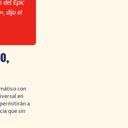
 del Epic
, dijo el
o,
emático con
iversal en
 permitirán a
cia que sin