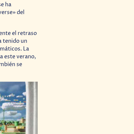
se ha
verse» del
nte el retraso
a tenido un
emáticos. La
a este verano,
ambién se