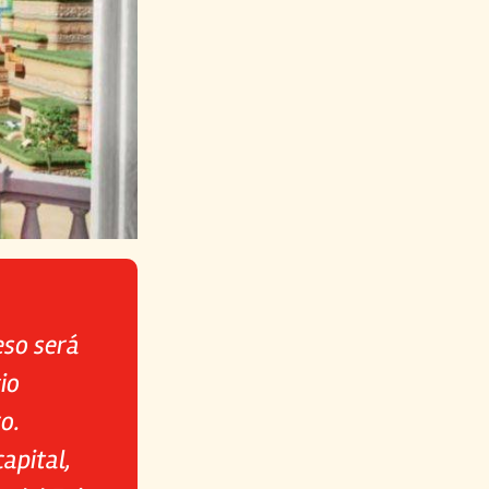
eso será
io
o.
apital,