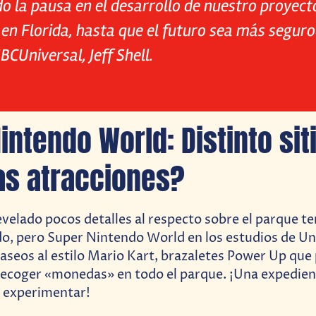
o la pausa en el desarrollo de nuestro proyecto
en Florida, hasta que el futuro sea más seguro»
CUniversal, Jeff Shell.
intendo World: Distinto siti
s atracciones?
evelado pocos detalles al respecto sobre el parque t
o, pero Super Nintendo World en los estudios de Un
aseos al estilo Mario Kart, brazaletes Power Up que
 recoger «monedas» en todo el parque. ¡Una expedien
 experimentar!