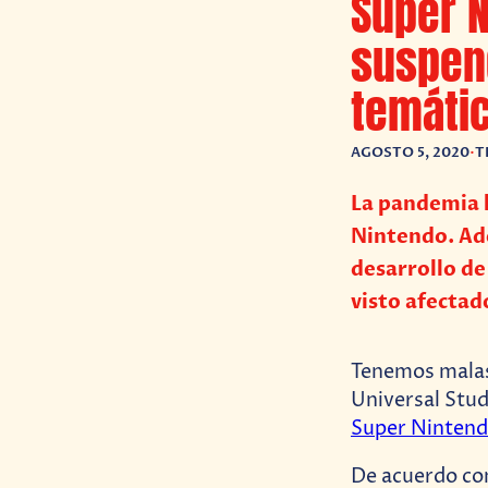
Super N
suspen
temátic
AGOSTO 5, 2020
•
T
La pandemia h
Nintendo. Ad
desarrollo de
visto afecta
Tenemos malas 
Universal Stud
Super Ninten
De acuerdo c