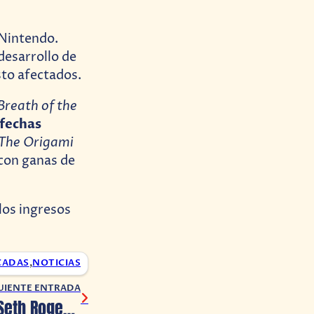
 Nintendo.
desarrollo de
sto afectados.
Breath of the
 fechas
 The Origami
 con ganas de
los ingresos
CADAS
,
NOTICIAS
UIENTE ENTRADA
Tortugas Ninja: Seth Rogen revela planes acerca del próximo reboot de la franquicia