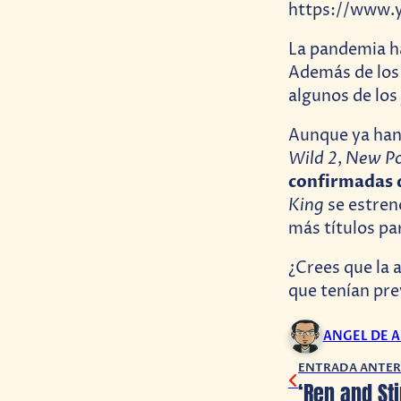
https://www.
La pandemia ha
Además de los 
algunos de los
Aunque ya han
Wild 2
New P
,
confirmadas 
King
se estren
más títulos pa
¿Crees que la 
que tenían pr
ANGEL DE 
ENTRADA ANTER