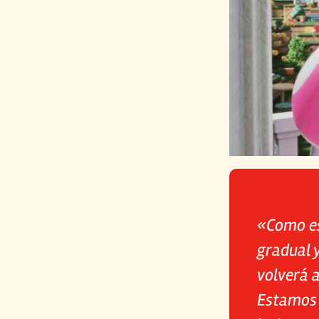
«Como es 
gradual y
volverá a
Estamos 