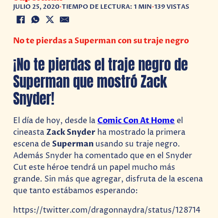
JULIO 25, 2020
•
TIEMPO DE LECTURA: 1 MIN
•
139 VISTAS
No te pierdas a Superman con su traje negro
¡No te pierdas el traje negro de
Superman que mostró Zack
Snyder!
El día de hoy, desde la
Comic Con At Home
el
cineasta
Zack Snyder
ha mostrado la primera
escena de
Superman
usando su traje negro.
Además Snyder ha comentado que en el Snyder
Cut este héroe tendrá un papel mucho más
grande. Sin más que agregar, disfruta de la escena
que tanto estábamos esperando:
https://twitter.com/dragonnaydra/status/128714