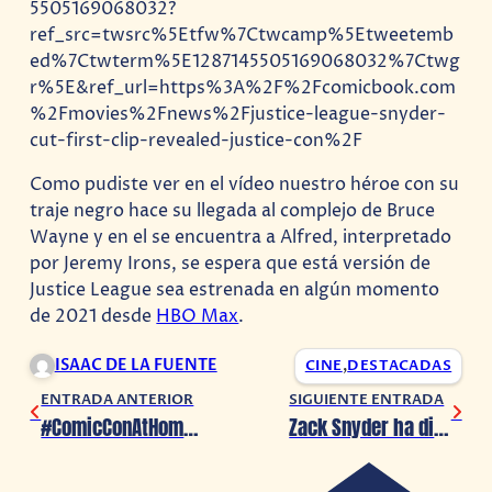
5505169068032?
ref_src=twsrc%5Etfw%7Ctwcamp%5Etweetemb
ed%7Ctwterm%5E1287145505169068032%7Ctwg
r%5E&ref_url=https%3A%2F%2Fcomicbook.com
%2Fmovies%2Fnews%2Fjustice-league-snyder-
cut-first-clip-revealed-justice-con%2F
Como pudiste ver en el vídeo nuestro héroe con su
traje negro hace su llegada al complejo de Bruce
Wayne y en el se encuentra a Alfred, interpretado
por Jeremy Irons, se espera que está versión de
Justice League sea estrenada en algún momento
de 2021 desde
HBO Max
.
ISAAC DE LA FUENTE
CINE
,
DESTACADAS
ENTRADA ANTERIOR
SIGUIENTE ENTRADA
#ComicConAtHome ¡Conoce los detalles de lo que hubiera sido ‘Constantine 2’!
Zack Snyder ha dicho que pronto veremos el tráiler del Snyder Cut