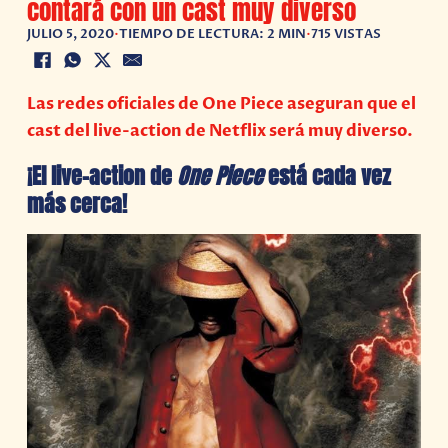
contará con un cast muy diverso
JULIO 5, 2020
•
TIEMPO DE LECTURA: 2 MIN
•
715 VISTAS
Las redes oficiales de One Piece aseguran que el
cast del live-action de Netflix será muy diverso.
¡El live-action de
One Piece
está cada vez
más cerca!