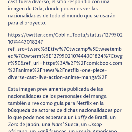
cast fuera diverso, el sitio respondió con una
imagen de Oda, donde podemos ver las
nacionalidades de todo el mundo que se usarán
para el proyecto.
https://twitter.com/Coblin_Toota/status/1279502
107444301824?
ref_src=twsrc%5Etfw%7Ctwcamp%5Etweetemb
ed%7Ctwterm%5E1279502107444301824%7Ctwg
r%5E&ref_url=https%3A%2F%2Fcomicbook.com
%2Fanime%2Fnews%2Fnetflix-one-piece-
diverse-cast-live-action-anime-manga%2F
Esta imagen previamente publicada de las
nacionalidades de los personajes del manga
también sirve como guía para Netflix en la
búsqueda de actores de dichas nacionalidades por
lo que podemos esperar a un
Luffy
de Brazil, un
Zoro
de Japón, una
Nami
Sueca, un
Ussop
Africano, un
Sanji
frances, un
Franky
Americano,