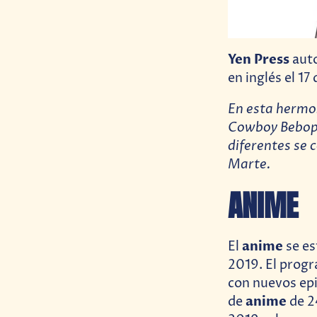
Yen Press
auto
en inglés el 17
En esta hermo
Cowboy Bebop,
diferentes se 
Marte.
ANIME
anime
El
se es
2019. El prog
con nuevos epi
anime
de
de 2