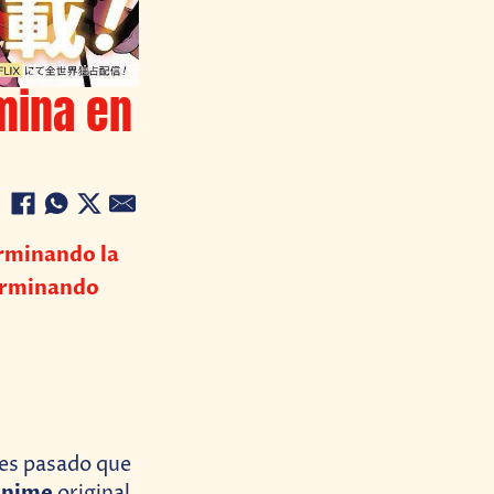
mina en
erminando la
terminando
ves pasado que
anime