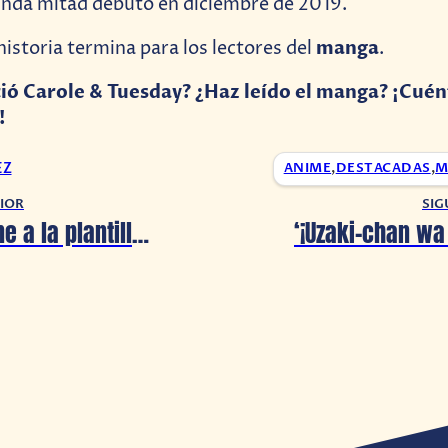
unda mitad debutó en diciembre de 2019.
manga
istoria termina para los lectores del
.
ió Carole & Tuesday? ¿Haz leído el manga? ¡Cué
!
EZ
ANIME
,
DESTACADAS
,
M
IOR
SIG
Ben 10 se une a la plantilla de Brawlhalla