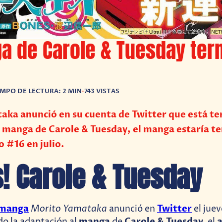
a de Carole & Tuesday ter
EMPO DE LECTURA: 2 MIN
•
743 VISTAS
aka anunció en su cuenta de Twitter que está t
l manga de Carole & Tuesday, el manga estaría 
o #16 en julio.
s! Carole & Tuesday
manga
Morito Yamataka
Twitter
anunció en
el jue
manga
Carole & Tuesday