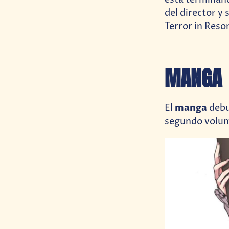
está terminand
del director y
Terror in Reso
MANGA
manga
El
debu
segundo volume