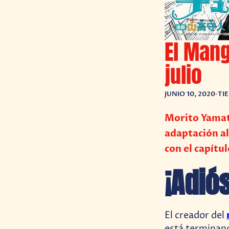
El Mang
julio
JUNIO 10, 2020
•
TI
Morito Yamat
adaptación a
con el capítul
¡Adió
El creador del