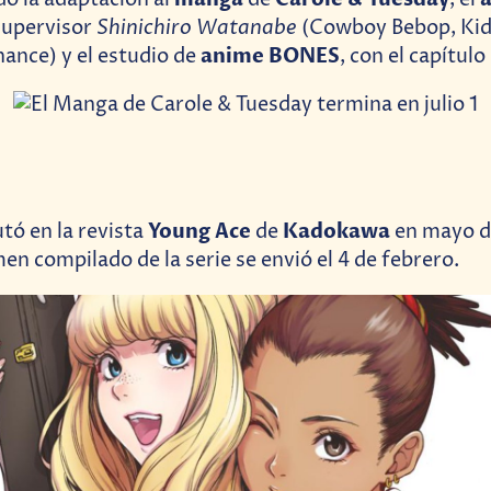
o la adaptación al
de
, el
Shinichiro Watanabe
 supervisor
(Cowboy Bebop, Kids
anime BONES
nance) y el estudio de
, con el capítulo
Young Ace
Kadokawa
tó en la revista
de
en mayo d
n compilado de la serie se envió el 4 de febrero.