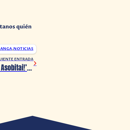
ntanos quién
ANGA
,
NOTICIAS
UIENTE ENTRADA
‘¡Uzaki-chan wa Asobitai!’ revela canción de apertura, elenco y debut