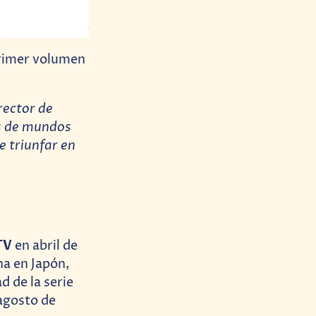
primer volumen
rector de
s de mundos
e triunfar en
TV
en abril de
a en Japón,
d de la serie
agosto de