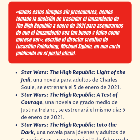
«Dados estos tiempos sin precedentes, hemos
tomado la decisión de trasladar el lanzamiento de
The High Republic a enero de 2021 para asegurarnos
de que el lanzamiento sea tan bueno y épico como
merece ser», escribe el director creativo de
Lucasfilm Publishing, Michael Siglain, en una carta
publicada en el
portal oficial
.
Star Wars: The High Republic: Light of the
Jedi
, una novela para adultos de Charles
Soule, se estrenará el 5 de enero de 2021.
Star Wars: The High Republic: A Test of
Courage
, una novela de grado medio de
Justina Ireland, se estrenará el mismo día: 5
de enero de 2021.
Star Wars: The High Republic: Into the
Dark
, una novela para jóvenes y adultos de
Claudia Gray, se estrenará el 2 de febrero de