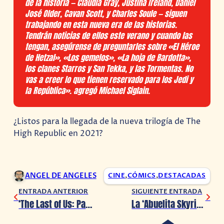
de la historia — Claudia Gray, Justina Ireland, Daniel
José Older, Cavan Scott, y Charles Soule — siguen
trabajando en esta nueva era de las historias.
Tendrán noticias de ellos este verano y cuando las
tengan, asegúrense de preguntarles sobre «El Héroe
de Hetzal», «Los gemelos», «La hoja de Bardotta»,
los clanes Starros y San Tekka, y las Tormentas. No
vas a creer lo que tienen reservado para los Jedi y
la República». agregó Michael Siglain.
¿Listos para la llegada de la nueva trilogía de The
High Republic en 2021?
ANGEL DE ANGELES
CINE
,
CÓMICS
,
DESTACADAS
ENTRADA ANTERIOR
SIGUIENTE ENTRADA
‘The Last of Us: Part II’ ha sido prohibida en el Medio Oriente
La ‘Abuelita Skyrim’ abandona el Internet por los trolls