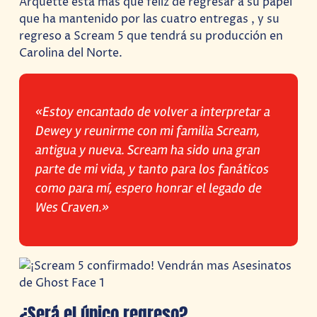
Arquette esta mas que feliz de regresar a su papel
que ha mantenido por las cuatro entregas , y su
regreso a Scream 5 que tendrá su producción en
Carolina del Norte.
«Estoy encantado de volver a interpretar a
Dewey y reunirme con mi familia Scream,
antigua y nueva. Scream ha sido una gran
parte de mi vida, y tanto para los fanáticos
como para mí, espero honrar el legado de
Wes Craven.»
¿Será el único regreso?