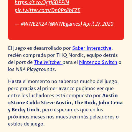
https://t.co/3gtJ6DPPiN
pic.twitter.com/Dn0Ps8bFZE
— #WWE2K24 (@WWEgames)
April 27, 2020
El juego es desarrollado por
Saber Interactive
,
recién comprada por THQ Nordic, equipo detrás
del port de
The Witcher
para el
Nintendo Switch
o
los
NBA Playgrounds.
Hasta el momento no sabemos mucho del juego,
pero gracias al primer avance pudimos ver que
entre los luchadores está compuesto por
Austin
«Stone Cold» Steve Austin, The Rock, John Cena
y Becky Linch
, pero esperamos que en los
próximos meses nos muestren más peleadores o
estilos de juego.