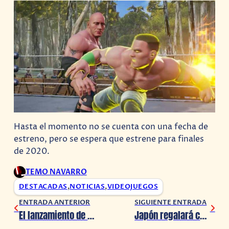
Hasta el momento no se cuenta con una fecha de
estreno, pero se espera que estrene para finales
de 2020.
TEMO NAVARRO
DESTACADAS
,
NOTICIAS
,
VIDEOJUEGOS
ENTRADA ANTERIOR
SIGUIENTE ENTRADA
El lanzamiento de «The Haunting of Bly Manor» no se verá afectado por COVID-19
Japón regalará consolas a familias con niños menores de 16 años para respetar la cuarentena