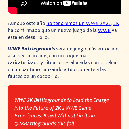
Aunque este año
no tendremos un
WWE 2K21
,
2K
ha confirmado que un nuevo juego de la
WWE
ya
está en desarrollo.
WWE Battlegrounds
será un juego más enfocado
al aspecto arcade, con un toque más
caricaturizado y situaciones alocadas como peleas
en un pantano, lanzando a tu oponente a las
fauces de un cocodrilo.
WWE 2K Battlegrounds to Lead the Charge
into the Future of 2K’s WWE Game
Experiences. Brawl Without Limits in
@2KBattlegrounds
this fall!