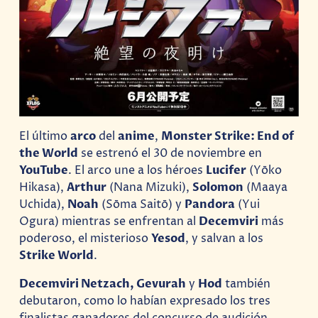
El último
arco
del
anime
,
Monster Strike: End of
the World
se estrenó el 30 de noviembre en
YouTube
. El arco une a los héroes
Lucifer
(Yōko
Hikasa),
Arthur
(Nana Mizuki),
Solomon
(Maaya
Uchida),
Noah
(Sōma Saitō) y
Pandora
(Yui
Ogura) mientras se enfrentan al
Decemviri
más
poderoso, el misterioso
Yesod
, y salvan a los
Strike World
.
Decemviri Netzach, Gevurah
y
Hod
también
debutaron, como lo habían expresado los tres