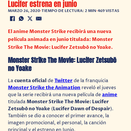
Lucifer estrena en junio
MARZO 26, 2020
•
TIEMPO DE LECTURA: 2 MIN
•
469 VISTAS
El anime Monster Strike recibirá una nueva
película animada en junio titulada: Monster
Strike The Movie: Lucifer Zetsubō no Yoake.
Monster Strike The Movie: Lucifer Zetsubō
no Yoake
La
cuenta oficial
de
Twitter
de la franquicia
Monster Strike the Animation
reveló el jueves
que la serie recibirá una nueva película de
anime
titulada
Monster Strike The Movie: Lucifer
Zetsubō no Yoake
(
Lucifer Dawn of Despair
).
También se dio a conocer el primer avance, la
imagen promocional, el personal, la canción
principal y el estreno en Junio.