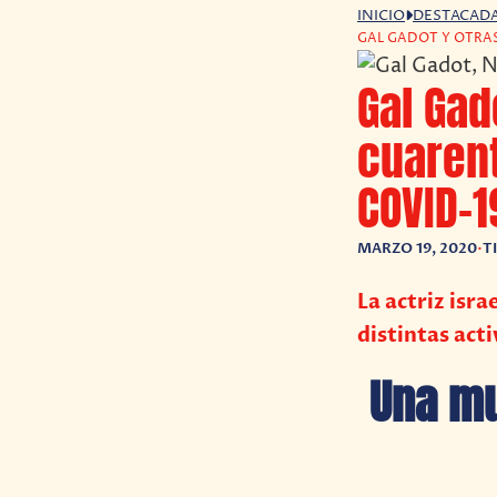
INICIO
DESTACAD
GAL GADOT Y OTRAS
Gal Gad
cuarent
COVID-1
MARZO 19, 2020
•
T
La actriz isr
distintas act
Una mu