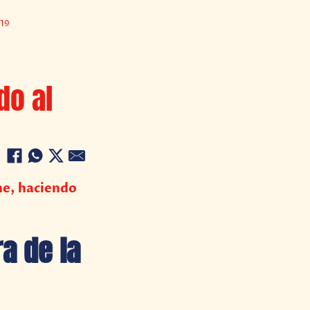
19
do al
ne, haciendo
a de la