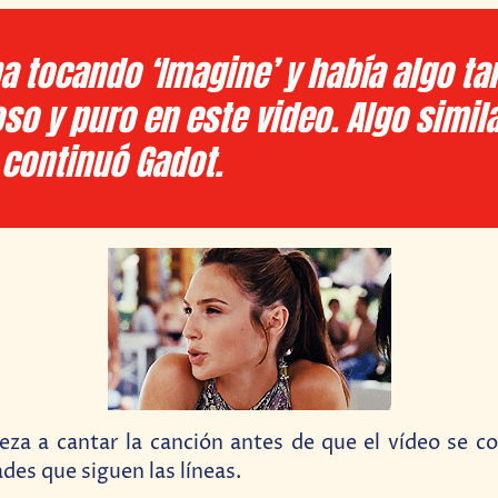
a tocando ‘Imagine’ y había algo ta
so y puro en este video. Algo simila
 continuó Gadot.
eza a cantar la canción antes de que el vídeo se co
des que siguen las líneas.