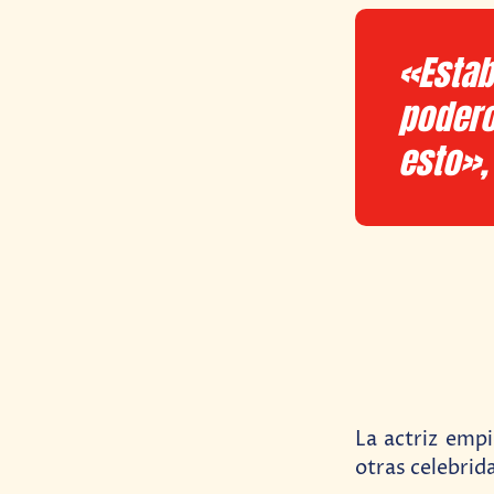
«Estab
podero
esto»,
La actriz empi
otras celebrida