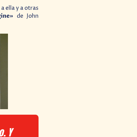
 ella y a otras
ine»
de John
o. Y