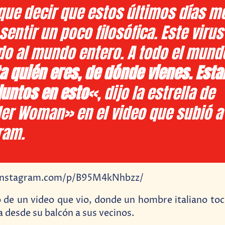
que decir que estos últimos días m
entir un poco filosófica. Este virus
do al mundo entero. A todo el mund
a quién eres, de dónde vienes. Est
juntos en esto
«, dijo la estrella de
r Woman» en el video que subió a
ram.
instagram.com/p/B95M4kNhbzz/
 de un video que vio, donde un hombre italiano to
 desde su balcón a sus vecinos.