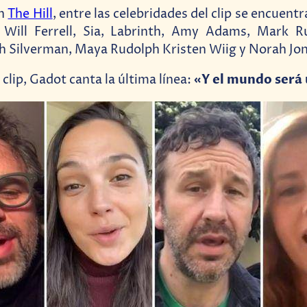
on
The Hill
, entre las celebridades del clip se encuent
 Will Ferrell, Sia, Labrinth, Amy Adams, Mark Ru
h Silverman, Maya Rudolph Kristen Wiig y Norah Jon
«Y el mundo será 
l clip, Gadot canta la última línea: