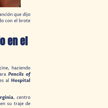
anción que dijo
do con el brote
o en el
cine, haciendo
Pencils of
para
Hospital
es al
rginia
, centro
en su traje de