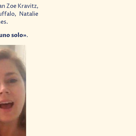
ran Zoe Kravitz,
ffalo, Natalie
es.
uno solo»
.