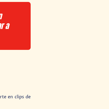
n
r a
rte en clips de