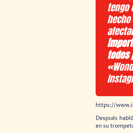
tengo 
hecho s
afecta
import
todos 
«Wonde
Instag
https://www.
Después habló
en su trompeta