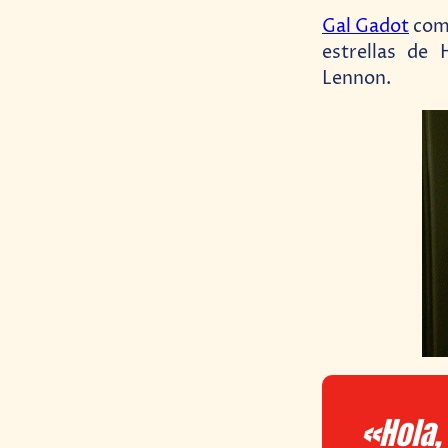
Gal Gadot
comp
estrellas de
Lennon.
«Hola, 