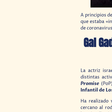
A principios d
que estaba «in
de coronavirus
Gal Ga
La actriz isr
distintas act
Promise
(PoP)
Infantil de Lo
Ha realizado 
cercano al ro