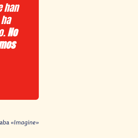
e han
 ha
o.
No
amos
«Imagine»
caba