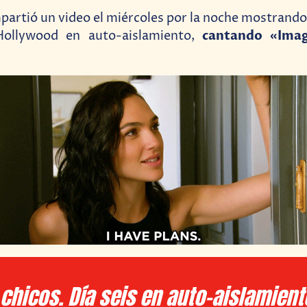
artió un video el miércoles por la noche mostrando a
cantando «Imag
 Hollywood en auto-aislamiento,
chicos. Día seis en auto-aislamient